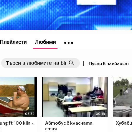
Плейлисти
Любими
|
Пусни в плейлист
03:32
00:19
ng ft 100 kila -
Автобус в класната
Хубав
a
стая