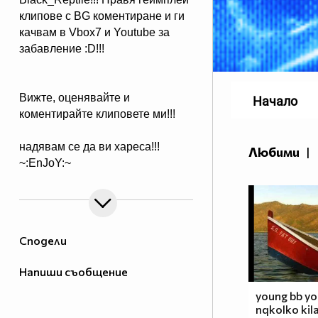
клипове с BG коментиране и ги
качвам в Vbox7 и Youtube за
забавление :D!!!
Вижте, оценявайте и
Начало
коментирайте клиповете ми!!!
надявам се да ви хареса!!!
Любими
|
~:EnJoY:~
Сподели
Напиши съобщение
young bb you
nqkolko kil