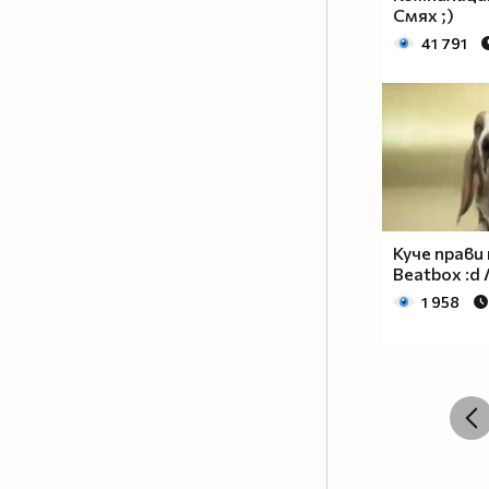
Смях ;)
41 791
Куче прави
Beatbox :d 
1 958