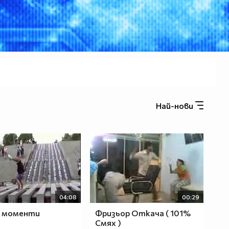
Най-нови
04:08
00:29
и моменти
Фризьор Откача ( 101%
Смях )