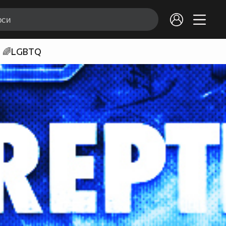
🌈LGBTQ