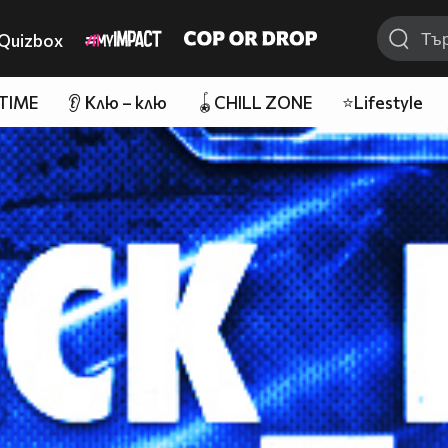
Quizbox
 TIME
👂 Клю – клю
🪀CHILL ZONE
⭐Lifestyle