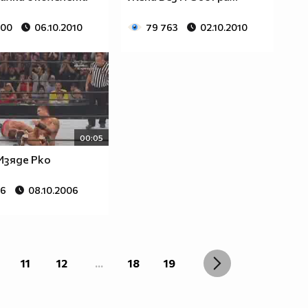
200
06.10.2010
79 763
02.10.2010
00:05
Изяде Рко
76
08.10.2006
11
12
...
18
19