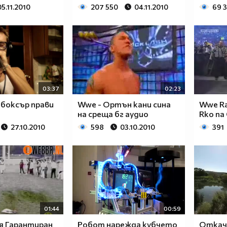
05.11.2010
207 550
04.11.2010
69 
03:37
02:23
тбоксър прави
Wwe - Ортън кани сина
Wwe Ra
на среща бг аудио
Rko na 
27.10.2010
598
03.10.2010
391
01:44
00:59
я Гарантиран
Робот нарежда кубчето
Откача