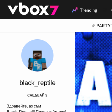
Member of
👾
Trending
🎉 PARTY
black_reptile
СЛЕДВАЙ
9
Здравейте, аз съм
Black_Reptile!!! Правя геймплей