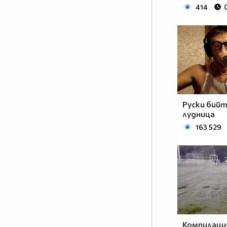
414
Руски бий
лудница
163 529
Компилаци