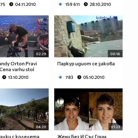
375
04.11.2010
159 611
28.10.2010
02:29
00:16
ndy Orton Pravi
Паркур идиот се закова
Cena varhu stol
13.10.2010
783
05.10.2010
04:20
01:23
лки с колелета
Жени Без И Със Грим