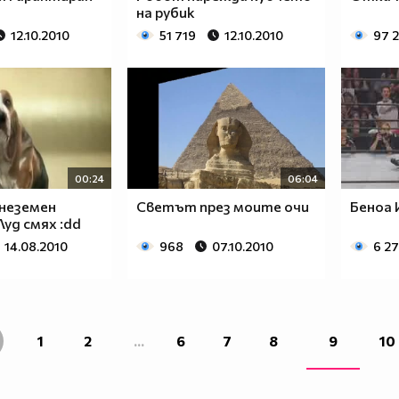
на рубик
12.10.2010
51 719
12.10.2010
97 
00:24
06:04
 неземен
Светът през моите очи
Беноа 
Луд смях :dd
14.08.2010
968
07.10.2010
6 2
1
2
...
6
7
8
9
10