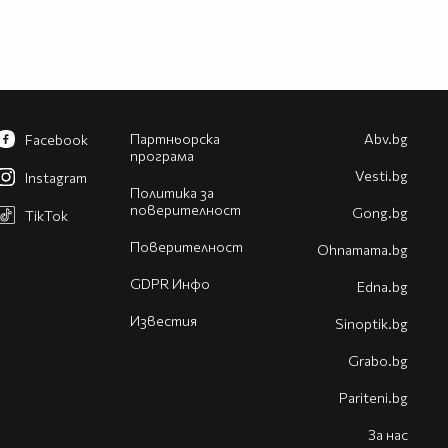
Партньорска
Abv.bg
Facebook
програма
Vesti.bg
Instagram
Политика за
поверителност
Gong.bg
TikTok
Поверителност
Оhnamama.bg
GDPR Инфо
Edna.bg
Известия
Sinoptik.bg
Grabo.bg
Pariteni.bg
За нас