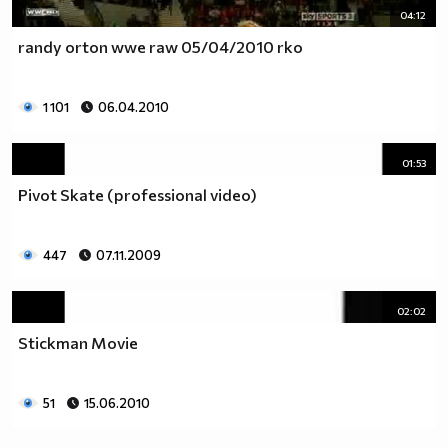
04:12
randy orton wwe raw 05/04/2010 rko
1 101
06.04.2010
01:53
Pivot Skate (professional video)
447
07.11.2009
02:02
Stickman Movie
51
15.06.2010