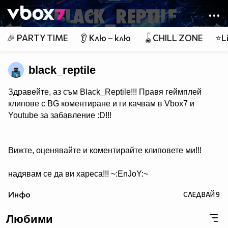
Member of
👾
🎉 PARTY TIME
👂 Клю – клю
🪀CHILL ZONE
⭐Li
black_reptile
Здравейте, аз съм Black_Reptile!!! Правя геймплей
клипове с BG коментиране и ги качвам в Vbox7 и
Youtube за забавление :D!!!
Вижте, оценявайте и коментирайте клиповете ми!!!
надявам се да ви хареса!!! ~:EnJoY:~
Инфо
СЛЕДВАЙ
9
Любими