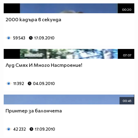
00:20
2000 кадъра в секунда
59 543
17.09.2010
07:07
Луд Смях И Много Настроение!
11 392
04.09.2010
00:45
Принтер за балончета
42 232
17.09.2010