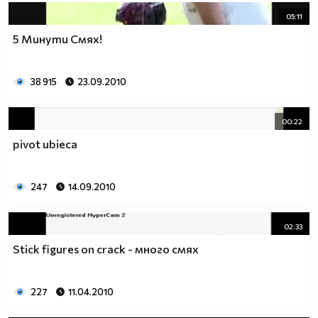
05:11
5 Минути Смях!
38 915
23.09.2010
00:22
pivot ubieca
247
14.09.2010
02:33
Stick figures on crack - много смях
227
11.04.2010