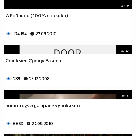
03:06
Двойници (100% прилика)
104 184
27.09.2010
02:42
Стикмен Срещу Врата
289
25.12.2008
06:09
питон изяжда прасе ууникално
6 663
27.09.2010