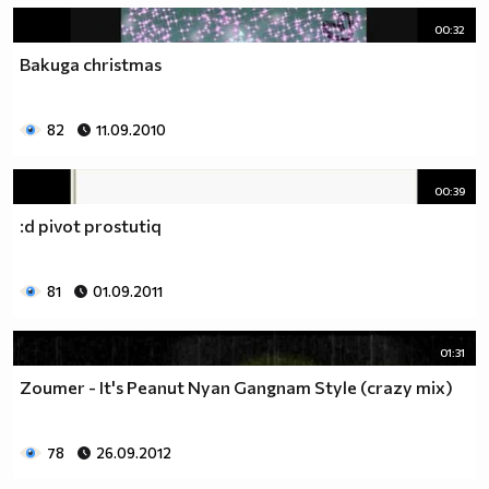
00:32
Bakuga christmas
82
11.09.2010
00:39
:d pivot prostutiq
81
01.09.2011
01:31
Zoumer - It's Peanut Nyan Gangnam Style (crazy mix)
78
26.09.2012