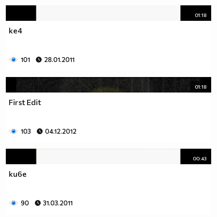
01:18
ke4
101
28.01.2011
01:18
First Edit
103
04.12.2012
00:43
ku6e
90
31.03.2011