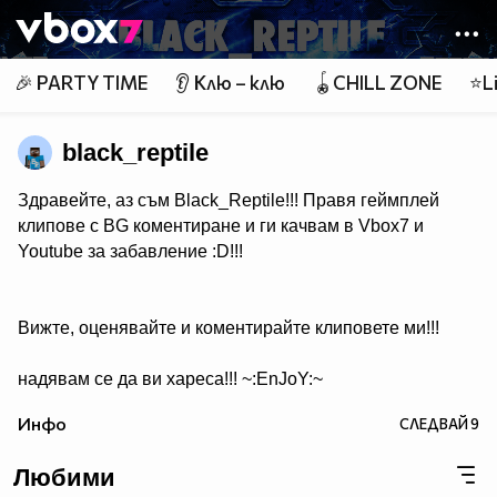
Member of
👾
🎉 PARTY TIME
👂 Клю – клю
🪀CHILL ZONE
⭐Li
black_reptile
Здравейте, аз съм Black_Reptile!!! Правя геймплей
клипове с BG коментиране и ги качвам в Vbox7 и
Youtube за забавление :D!!!
Вижте, оценявайте и коментирайте клиповете ми!!!
надявам се да ви хареса!!! ~:EnJoY:~
Инфо
СЛЕДВАЙ
9
Любими