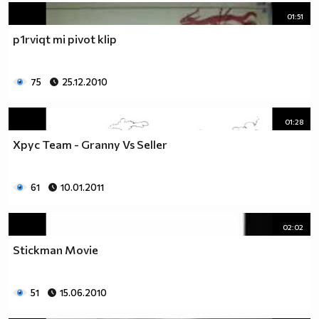
01:51
p1rviqt mi pivot klip
75
25.12.2010
01:28
Xpyc Team - Granny Vs Seller
61
10.01.2011
02:02
Stickman Movie
51
15.06.2010