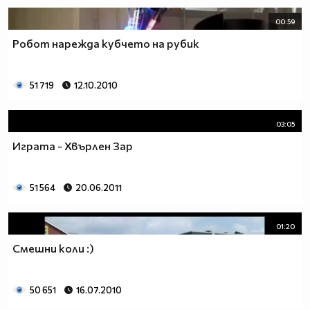
00:59
Робот нарежда кубчето на рубик
51 719
12.10.2010
03:05
Играта - Хвърлен Зар
51 564
20.06.2011
01:20
Смешни коли :)
50 651
16.07.2010