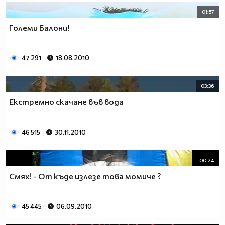
01:57
Големи Балони!
47 291
18.08.2010
03:36
Екстремно скачане във вода
46 515
30.11.2010
00:24
Смях! - От къде излезе това момиче ?
45 445
06.09.2010