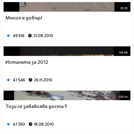
01:35
Много е добър!
49 916
21.08.2010
09:48
Истината за 2012
47 546
26.11.2010
00:14
Този се забавлява доста !!
47 350
18.08.2010