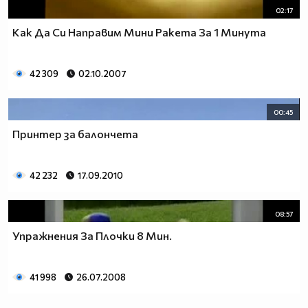
02:17
Как Да Си Направим Мини Ракета За 1 Минута
42 309
02.10.2007
00:45
Принтер за балончета
42 232
17.09.2010
08:57
Упражнения За Плочки 8 Мин.
41 998
26.07.2008