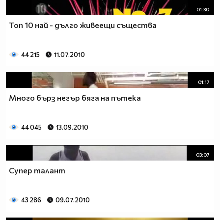
01:30
Топ 10 най - дълго живеещи същества
44 215
11.07.2010
01:17
Много бърз негър бяга на пътека
44 045
13.09.2010
03:07
Супер талант
43 286
09.07.2010