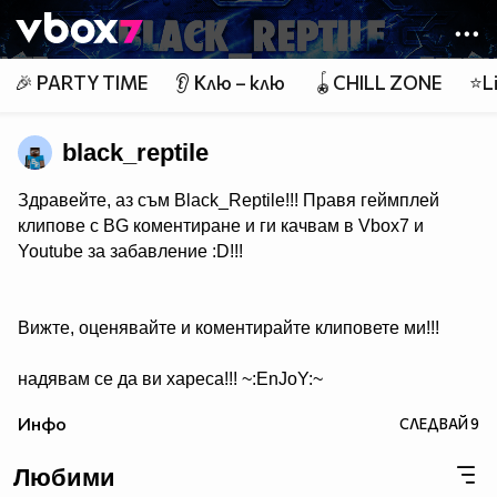
Member of
👾
🎉 PARTY TIME
👂 Клю – клю
🪀CHILL ZONE
⭐Li
black_reptile
Здравейте, аз съм Black_Reptile!!! Правя геймплей
клипове с BG коментиране и ги качвам в Vbox7 и
Youtube за забавление :D!!!
Вижте, оценявайте и коментирайте клиповете ми!!!
надявам се да ви хареса!!! ~:EnJoY:~
Инфо
СЛЕДВАЙ
9
Любими