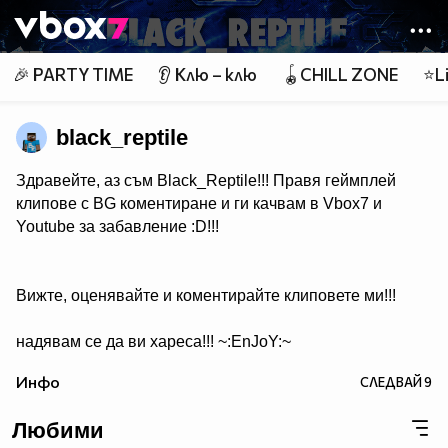
Member of
👾
🎉 PARTY TIME
👂 Клю – клю
🪀CHILL ZONE
⭐Li
black_reptile
Здравейте, аз съм Black_Reptile!!! Правя геймплей
клипове с BG коментиране и ги качвам в Vbox7 и
Youtube за забавление :D!!!
Вижте, оценявайте и коментирайте клиповете ми!!!
надявам се да ви хареса!!! ~:EnJoY:~
Инфо
СЛЕДВАЙ
9
Любими