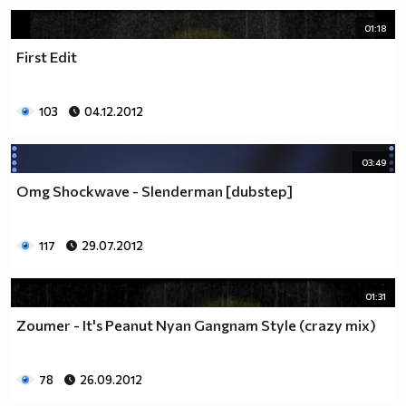
01:18
First Edit
103
04.12.2012
03:49
Omg Shockwave - Slenderman [dubstep]
117
29.07.2012
01:31
Zoumer - It's Peanut Nyan Gangnam Style (crazy mix)
78
26.09.2012