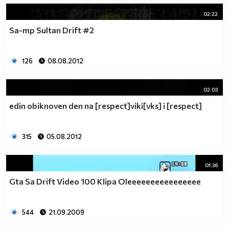
02:22
Sa-mp Sultan Drift #2
126
08.08.2012
02:03
edin obiknoven den na [respect]viki[vks] i [respect]
315
05.08.2012
01:36
Gta Sa Drift Video 100 Klipa Oleeeeeeeeeeeeeeee
544
21.09.2009