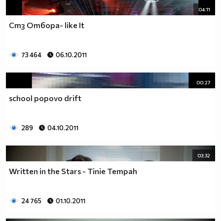
04:11
Стз Отбора- like It
73 464
06.10.2011
00:27
school popovo drift
289
04.10.2011
03:32
Written in the Stars - Tinie Tempah
24 765
01.10.2011