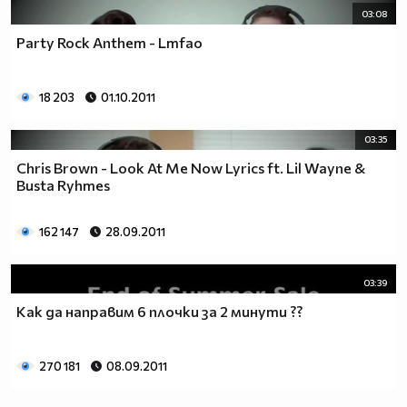
03:08
Party Rock Anthem - Lmfao
18 203
01.10.2011
03:35
Chris Brown - Look At Me Now Lyrics ft. Lil Wayne &
Busta Ryhmes
162 147
28.09.2011
03:39
Как да направим 6 плочки за 2 минути ??
270 181
08.09.2011