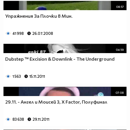
08:57
Упражнения За Плочки 8 Мин.
41 998
26.07.2008
04:59
Dubstep ™ Excision & Downlink - The Underground
1 563
15.11.2011
07:08
29.11. - Ангел и Моисей 3, X Factor, Полуфинал
83 638
29.11.2011