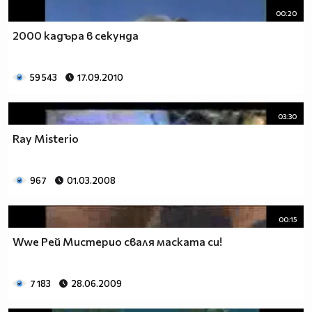
00:20
2000 кадъра в секунда
59 543
17.09.2010
03:30
Ray Misterio
967
01.03.2008
00:15
Wwe Рей Мистерио сваля маската си!
7 183
28.06.2009