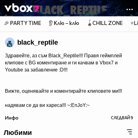
Member of
👾
🎉 PARTY TIME
👂 Клю – клю
🪀CHILL ZONE
⭐Li
black_reptile
Здравейте, аз съм Black_Reptile!!! Правя геймплей
клипове с BG коментиране и ги качвам в Vbox7 и
Youtube за забавление :D!!!
Вижте, оценявайте и коментирайте клиповете ми!!!
надявам се да ви хареса!!! ~:EnJoY:~
Инфо
СЛЕДВАЙ
9
Любими