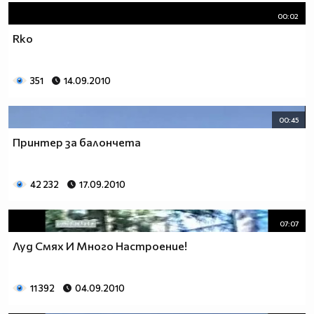
00:02
Rko
351
14.09.2010
00:45
Принтер за балончета
42 232
17.09.2010
07:07
Луд Смях И Много Настроение!
11 392
04.09.2010