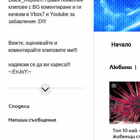
клипове с BG коментиране и ги
качвам в Vbox7 и Youtube за
забавление :D!!!
Вижте, оценявайте и
Начало
коментирайте клиповете ми!!!
надявам се да ви хареса!!!
Любими
|
~:EnJoY:~
Сподели
Напиши съобщение
Топ 10 най 
живеещи 