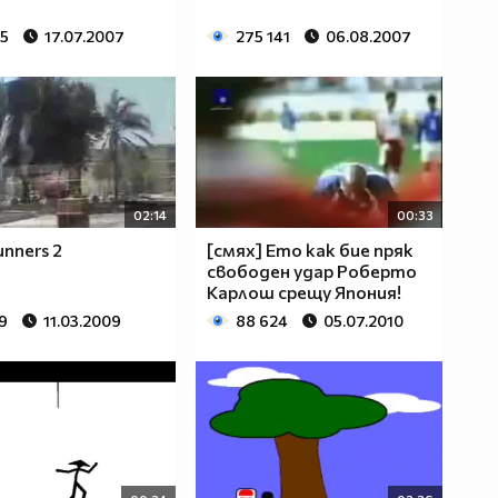
65
17.07.2007
275 141
06.08.2007
02:14
00:33
unners 2
[смях] Ето как бие пряк
свободен удар Роберто
Карлош срещу Япония!
9
11.03.2009
88 624
05.07.2010