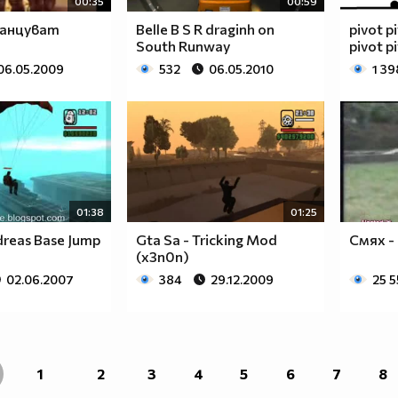
00:35
00:59
анцуват
Belle B S R draginh on
pivot p
South Runway
pivot p
06.05.2009
532
06.05.2010
1 39
01:38
01:25
dreas Base Jump
Gta Sa - Tricking Mod
Смях -
(x3n0n)
02.06.2007
384
29.12.2009
25 
1
2
3
4
5
6
7
8