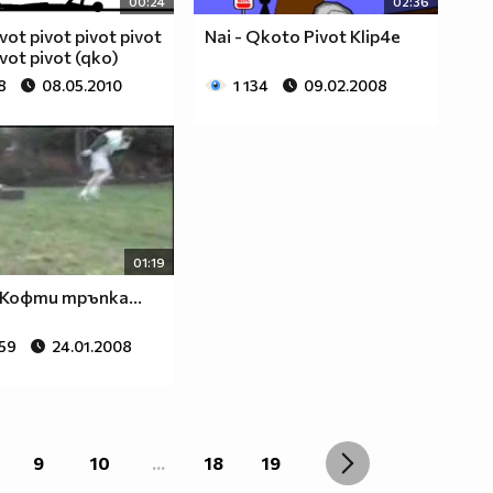
00:24
02:36
ivot pivot pivot pivot
Nai - Qkoto Pivot Klip4e
ivot pivot (qko)
8
08.05.2010
1 134
09.02.2008
01:19
 Кофти тръпка...
559
24.01.2008
9
10
...
18
19