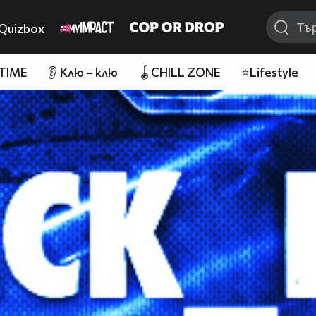
Quizbox
 TIME
👂 Клю – клю
🪀CHILL ZONE
⭐Lifestyle