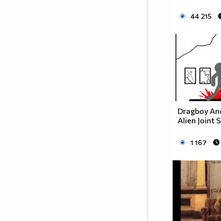
44 215
Dragboy An
Alien Joint 
1 167