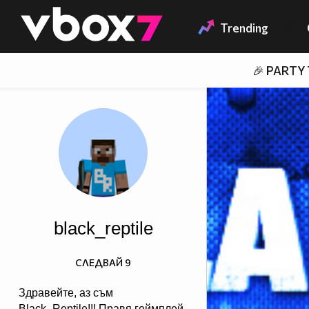
Member of
👾
Trending
🎉 PARTY
black_reptile
СЛЕДВАЙ
9
Здравейте, аз съм
Black_Reptile!!! Правя геймплей