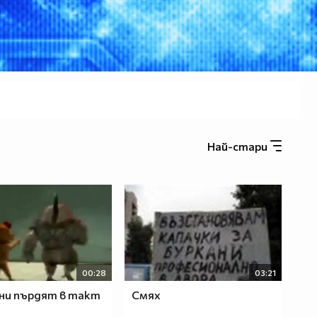
Най-стари
00:28
03:21
ни пърдят в такт
Смях