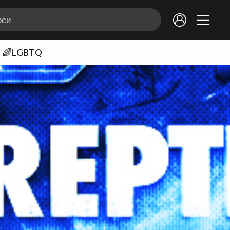
🌈LGBTQ