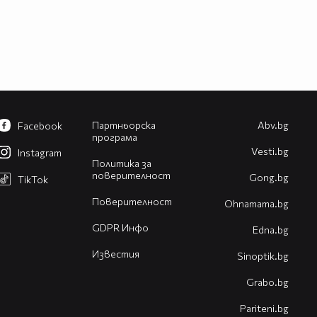
Партньорска
Abv.bg
Facebook
програма
Vesti.bg
Instagram
Политика за
поверителност
Gong.bg
TikTok
Поверителност
Оhnamama.bg
GDPR Инфо
Edna.bg
Известия
Sinoptik.bg
Grabo.bg
Pariteni.bg