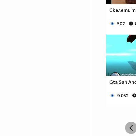
Скелети т
507
Gta San An
9 052