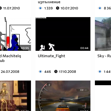
изпълнение
11.07.2010
1 339
10.07.2010
8 3
00:55
00:44
d Machitelq
Ultimate_Fight
Sky - R
Sub
24.07.2008
446
17.10.2008
1 44