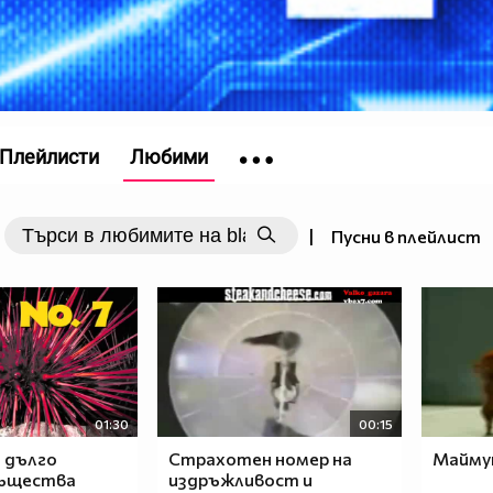
Плейлисти
Любими
|
Пусни в плейлист
01:30
00:15
- дълго
Страхотен номер на
Майму
същества
издръжливост и