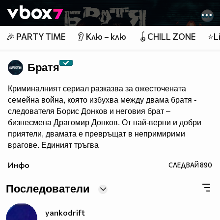
Member of
👾
🎉 PARTY TIME
👂 Клю – клю
🪀CHILL ZONE
⭐Li
Братя
Криминалният сериал разказва за ожесточената
семейна война, която избухва между двама братя -
следователя Борис Донков и неговия брат –
бизнесмена Драгомир Донков. От най-верни и добри
приятели, двамата е превръщат в непримирими
врагове. Единият тръгва
по трънливия път на отмъщението, а другият няма да
Инфо
СЛЕДВАЙ
890
се спре пред нищо, за да достигне до истината.
Последователи
yankodrift