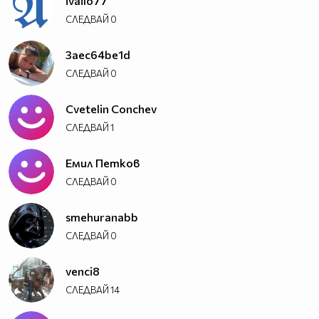
ivailo77
СЛЕДВАЙ
0
3aec64be1d
СЛЕДВАЙ
0
Cvetelin Conchev
СЛЕДВАЙ
1
Емил Петков
СЛЕДВАЙ
0
smehuranabb
СЛЕДВАЙ
0
venci8
СЛЕДВАЙ
14