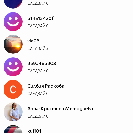
СЛЕДВАЙ
0
614a13420f
СЛЕДВАЙ
0
vla96
СЛЕДВАЙ
3
9e9a48a903
СЛЕДВАЙ
0
Силвия Радкова
СЛЕДВАЙ
0
Анна-Кристина Методиева
СЛЕДВАЙ
0
kufi01