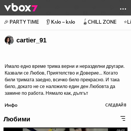
Member of
👾
🎉 PARTY TIME
👂 Клю – клю
🪀CHILL ZONE
⭐Li
cartier_91
Имало едно време трима верни и неразделни другари.
Казвали се Любов, Приятелство и Доверие... Когато
били тримата заедно, всичко било прекрасно. И така
било, докато не се наложило един ден Любовта да
замине по работа. Нямало как, дългът
я зовял. Но преди да се раздели с приятелите си, тя ги
Инфо
СЛЕДВАЙ
8
уверила: - Когато ви домъчнее много за мен, потърсете
ме, аз няма да съм чак толкова далече. Там където
Любими
видите някоя двойка да се гледа с желание и копнеж в
очите, знайте, че там ще съм и аз – рекла Любовта и
03:07