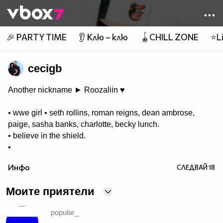
Member of
👾
🎉 PARTY TIME
👂 Клю – клю
🪀CHILL ZONE
⭐Li
cecigb
Another nickname ► Roozaliin ♥
• wwe girl • seth rollins, roman reigns, dean ambrose,
paige, sasha banks, charlotte, becky lunch.
• believe in the shield.
•
arrow & the flash • olicity, snowbarry
Инфо
СЛЕДВАЙ
18
- - - - - - - - - - - - - - - - - - - - - - - - - - - -
Моите приятели
►roozaliin on youtube
►ask fm (:
popular_
►tumblr
►twitter