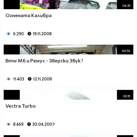
04:35
Огнената Калибра
6 290
19.11.2008
00:52
Bmw M6 и Ремус - Зверски Звук !
11 403
12.11.2008
03:51
Vectra Turbo
8 469
30.04.2007