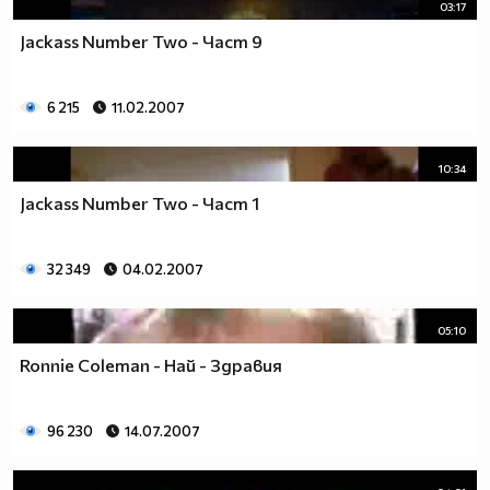
03:17
Jackass Number Two - Част 9
6 215
11.02.2007
10:34
Jackass Number Two - Част 1
32 349
04.02.2007
05:10
Ronnie Coleman - Най - Здравия
96 230
14.07.2007