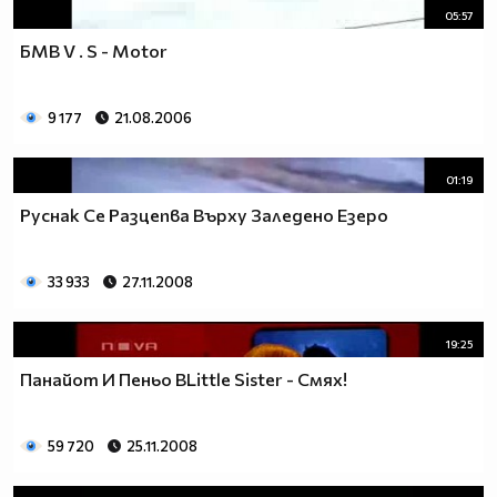
05:57
БМВ V . S - Motor
9 177
21.08.2006
01:19
Руснак Се Разцепва Върху Заледено Езеро
33 933
27.11.2008
19:25
Панайот И Пеньо ВLittle Sister - Смях!
59 720
25.11.2008