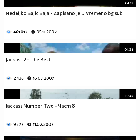
04:18
Nedeljko Bajic Baja - Zapisano Je U Vremeno bg sub
461 017
05.11.2007
04:24
Jackass 2 - The Best
2 436
16.03.2007
10:49
Jackass Number Two - Част 8
9 577
11.02.2007