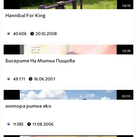
04:18
Hannibal For King
40 606
20.10.2008
03:38
Бисерите На Митьо Пищова
49 771
16.06.2007
00:10
мотора ритна яко
11 385
17.08.2006