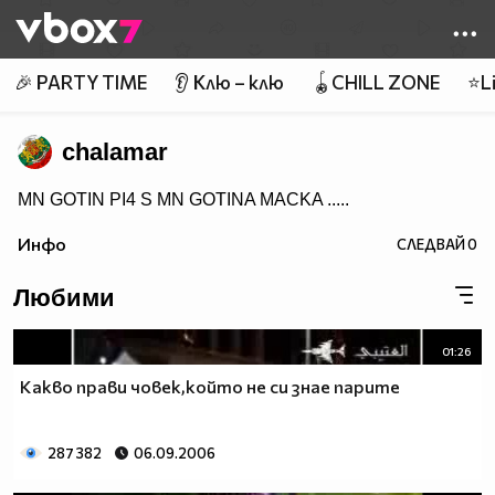
Member of
👾
🎉 PARTY TIME
👂 Клю – клю
🪀CHILL ZONE
⭐Li
chalamar
MN GOTIN PI4 S MN GOTINA MACKA .....
Инфо
СЛЕДВАЙ
0
Любими
01:26
Какво прави човек,който не си знае парите
287 382
06.09.2006