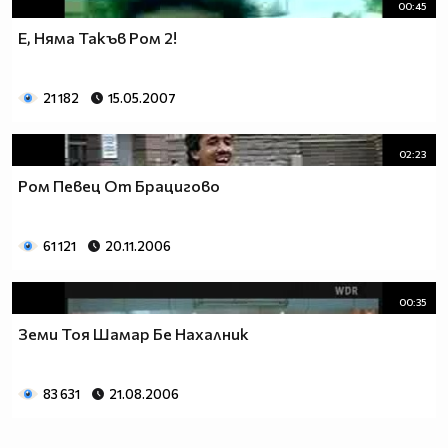
00:45
Е, Няма Такъв Ром 2!
21 182
15.05.2007
02:23
Ром Певец От Брацигово
61 121
20.11.2006
00:35
Земи Тоя Шамар Бе Нахалник
83 631
21.08.2006