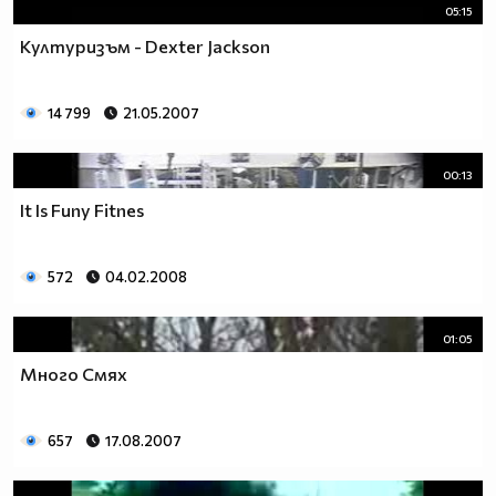
05:15
Културизъм - Dexter Jackson
14 799
21.05.2007
00:13
It Is Funy Fitnes
572
04.02.2008
01:05
Много Смях
657
17.08.2007