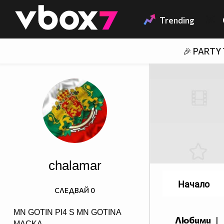
Member of
👾
Trending
🎉 PARTY
chalamar
Начало
СЛЕДВАЙ
0
MN GOTIN PI4 S MN GOTINA
Любими
|
MACKA .....