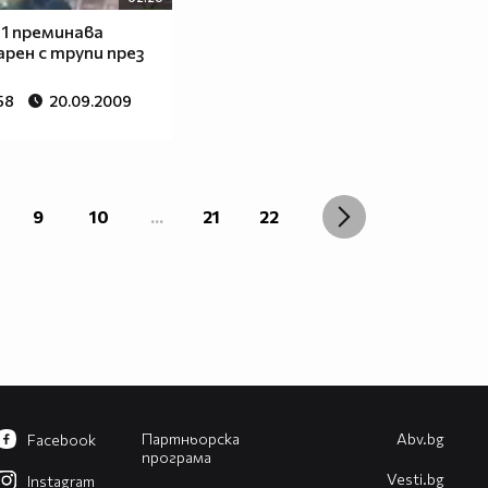
131 преминава
рен с трупи през
58
20.09.2009
9
10
...
21
22
Партньорска
Abv.bg
Facebook
програма
Vesti.bg
Instagram