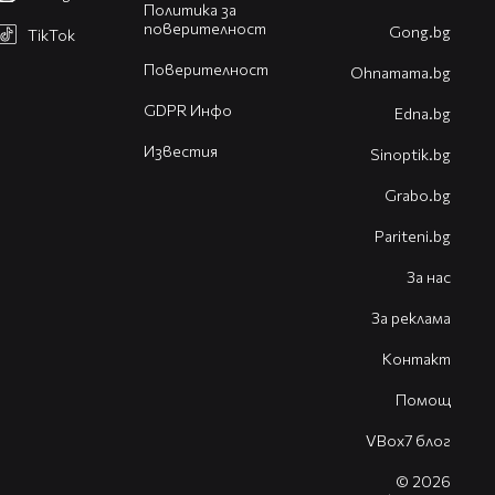
Политика за
поверителност
Gong.bg
TikTok
Поверителност
Оhnamama.bg
GDPR Инфо
Edna.bg
Известия
Sinoptik.bg
Grabo.bg
Pariteni.bg
За нас
За реклама
Контакт
Помощ
VBox7 блог
© 2026