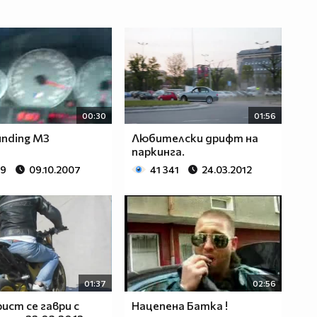
00:30
01:56
unding M3
Любителски дрифт на
паркинга.
79
09.10.2007
41 341
24.03.2012
01:37
02:56
ст се гаври с
Нацепена Батка !