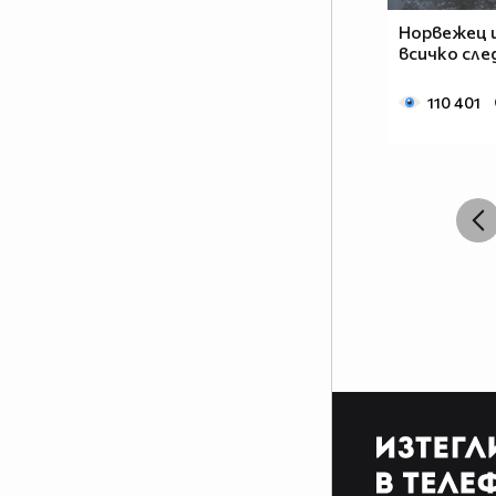
Норвежец 
всичко сле
110 401