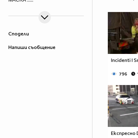
Сподели
Напиши съобщение
Incidenti I 
796
Експресно Dr