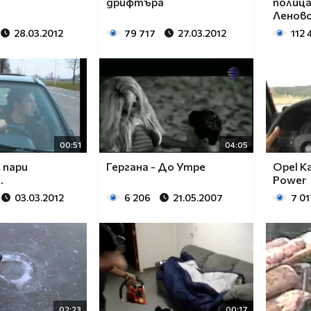
дрифтъра
полица
Ленов
28.03.2012
79 717
27.03.2012
112 
00:51
04:05
 пари
Гергана - До Утре
Opel K
.
Power
03.03.2012
6 206
21.05.2007
7 01
02:23
00:17