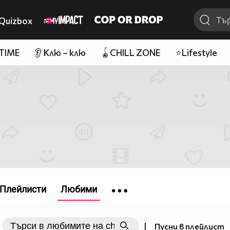
Quizbox
 TIME
👂 Клю – клю
🪀CHILL ZONE
⭐Lifestyle
Плейлисти
Любими
|
Пусни в плейлист