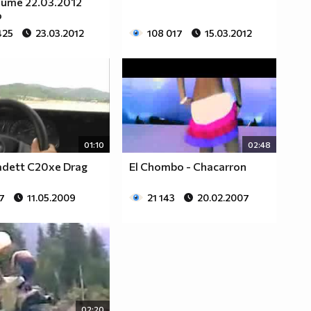
ите 22.03.2012
о
425
23.03.2012
108 017
15.03.2012
01:10
02:48
adett C20xe Drag
El Chombo - Chacarron
7
11.05.2009
21 143
20.02.2007
02:20