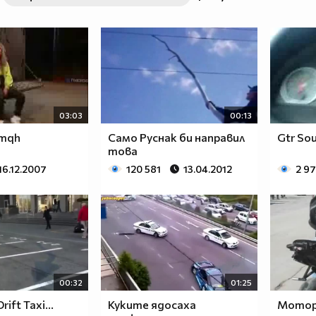
03:03
00:13
Smqh
Само Руснак би направил
Gtr So
това
16.12.2007
120 581
13.04.2012
2 9
00:32
01:25
ift Taxi...
Куките ядосаха
Мотори