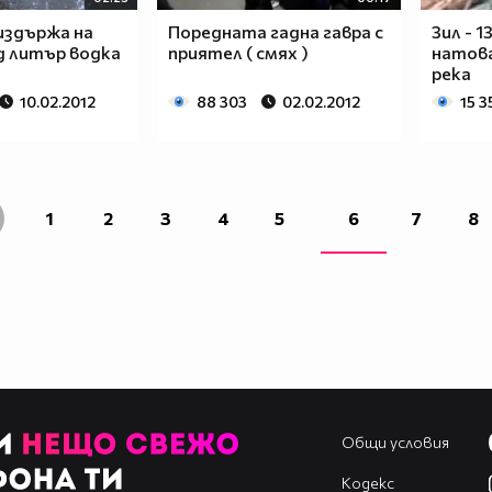
издържа на
Поредната гадна гавра с
Зил - 
д литър водка
приятел ( смях )
натова
река
10.02.2012
88 303
02.02.2012
15 3
1
2
3
4
5
6
7
8
Общи условия
Кодекс