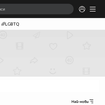
🌈LGBTQ
Най-нови