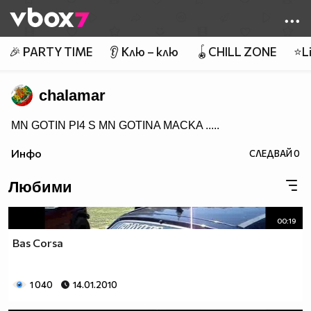
Member of
👾
🎉 PARTY TIME
👂 Клю – клю
🪀CHILL ZONE
⭐Li
chalamar
MN GOTIN PI4 S MN GOTINA MACKA .....
Инфо
СЛЕДВАЙ
0
Любими
00:19
Bas Corsa
1 040
14.01.2010