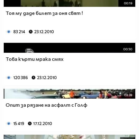
00:19
Тоя му даде билет за оня свят !
83 214
23.12.2010
00:50
Това кърти мрака смях
120 386
23.12.2010
03:38
Опит за рязане на асфалт с Голф
15 419
17.12.2010