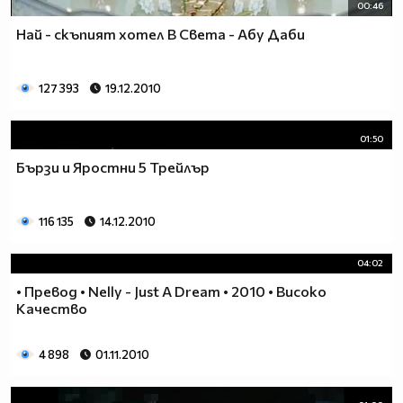
00:46
Най - скъпият хотел В Света - Абу Даби
127 393
19.12.2010
01:50
Бързи и Яростни 5 Трейлър
116 135
14.12.2010
04:02
• Превод • Nelly - Just A Dream • 2010 • Високо
Качество
4 898
01.11.2010