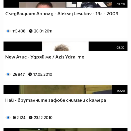
02:28
Следващият Арнолд - Aleksej Lesukov - 19г - 2009
115 408
26.01.2011
03:02
New Азис - Удряй ме / Azis Ydrai me
26 847
17.05.2010
10:28
Най - бруталните гафове снимани с камера
162 124
23.12.2010