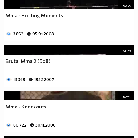
03:07
Mma - Exciting Moments
3 862
05.01.2008
07:02
Brutal Mma 2 (Бой)
13 069
19.12.2007
02:59
Mma - Knockouts
60 722
30.11.2006