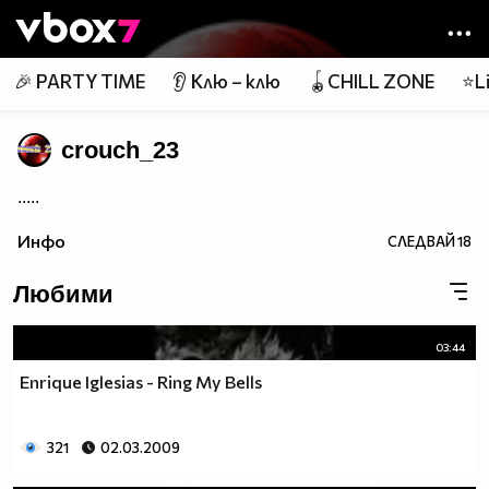
Member of
👾
🎉 PARTY TIME
👂 Клю – клю
🪀CHILL ZONE
⭐Li
crouch_23
.....
Инфо
СЛЕДВАЙ
18
Любими
03:44
Enrique Iglesias - Ring My Bells
321
02.03.2009