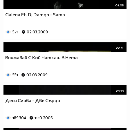
04:08
Galena Ft. Dj Damqn - Sama
571
02.03.2009
00:31
Внимавай С Кой Чаткаш В Нета
551
02.03.2009
03:23
Деси Слава - Две Сърца
189 304
11.10.2006