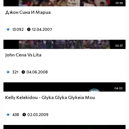
01:59
Джон Сина И Мариа
13 092
12.04.2007
02:57
John Cena Vs Lita
321
04.06.2008
04:02
Kelly Kelekidou - Glyka Glyka Glykeia Mou
438
02.03.2009