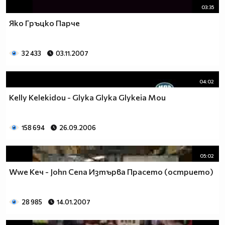
03:35
Яко Гръцко Парче
32 433
03.11.2007
04:02
Kelly Kelekidou - Glyka Glyka Glykeia Mou
158 694
26.09.2006
05:02
Wwe Кеч - John Cena Изтърва Прасето (острието)
28 985
14.01.2007