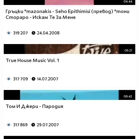
04:44
Гръцки *mazonakis - Seho Epithimisi (превод) *тoни
Cтopapo - Искам Te 3a Mене
319 207
24.04.2008
05:21
True House Music Vol. 1
317 709
14.07.2007
06:42
Том И Джери - Пародия
317 869
29.07.2007