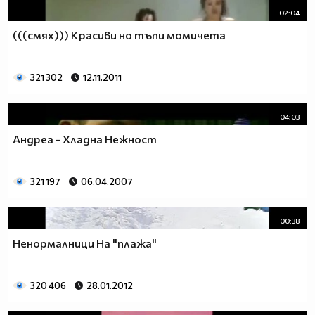
02:04
(((смях))) Красиви но тъпи момичета
321 302
12.11.2011
04:03
Андреа - Хладна Нежност
321 197
06.04.2007
00:38
Ненормалници На "плажа"
320 406
28.01.2012