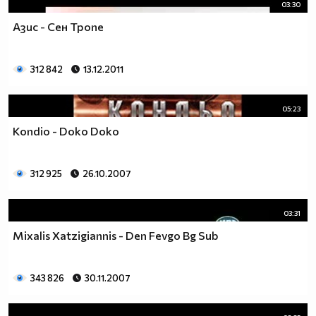
03:30
Азис - Сен Тропе
312 842
13.12.2011
05:23
Kondio - Doko Doko
312 925
26.10.2007
03:31
Mixalis Xatzigiannis - Den Fevgo Bg Sub
343 826
30.11.2007