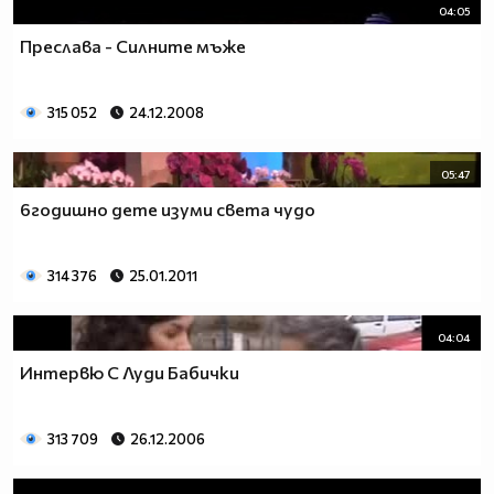
04:05
Преслава - Силните мъже
315 052
24.12.2008
05:47
6годишно дете изуми света чудо
314 376
25.01.2011
04:04
Интервю С Луди Бабички
313 709
26.12.2006