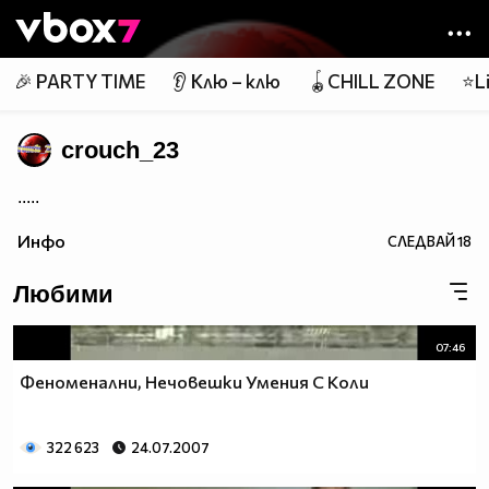
Member of
👾
🎉 PARTY TIME
👂 Клю – клю
🪀CHILL ZONE
⭐Li
crouch_23
.....
Инфо
СЛЕДВАЙ
18
Любими
07:46
Феноменални, Нечовешки Умения С Коли
322 623
24.07.2007