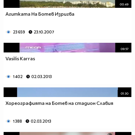
00:49
Агитката На Ботев Изригва
23 659
23.10.2007
09:57
Vasilis Karras
1 402
02.03.2013
01:30
Хореографията на Ботев на стадион Славия
1 388
02.03.2013