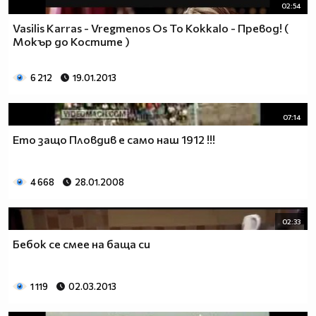
02:54
Vasilis Karras - Vregmenos Os To Kokkalo - Превод! (
Мокър до Костите )
6 212
19.01.2013
07:14
Ето защо Пловдив е само наш 1912 !!!
4 668
28.01.2008
02:33
Бебок се смее на баща си
1 119
02.03.2013