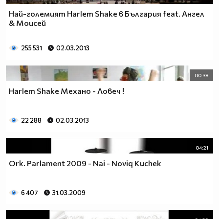
Най-големият Harlem Shake в България feat. Ангел
& Моисей
255 531
02.03.2013
00:38
Harlem Shake Механо - Ловеч !
22 288
02.03.2013
04:21
Ork. Parlament 2009 - Nai - Noviq Kuchek
6 407
31.03.2009