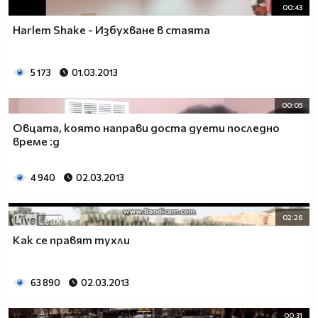
00:43
Harlem Shake - Избухване в стаята
5 173
01.03.2013
00:05
Овцата, която направи доста дуети последно
време :д
4 940
02.03.2013
02:26
Как се правят тухли
63 890
02.03.2013
00:31