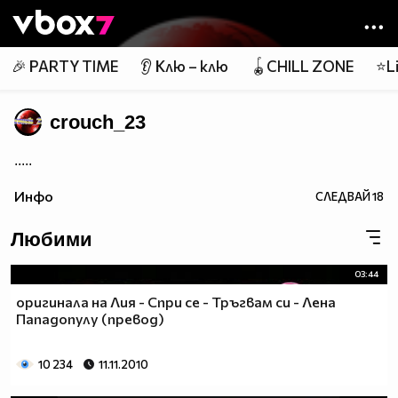
Member of
👾
🎉 PARTY TIME
👂 Клю – клю
🪀CHILL ZONE
⭐Li
crouch_23
.....
Инфо
СЛЕДВАЙ
18
Любими
03:44
оригинала на Лия - Спри се - Тръгвам си - Лена
Пападопулу (превод)
10 234
11.11.2010