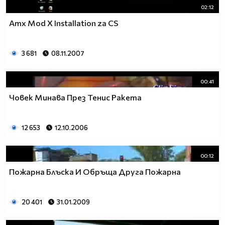
02:12
Amx Mod X Installation za CS
3 681
08.11.2007
00:41
Човек Минава През Тенис Ракета
12 653
12.10.2006
00:12
Пожарна Блъска И Обръща Друга Пожарна
20 401
31.01.2009