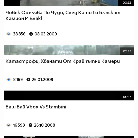
00:52
Човек Оцелява По Чудо, След Като Го Блъскат
Камион И Влак!
38 856
08.03.2009
02:34
Катастрофи, Хванати От Крайпътни Камери
8 169
26.01.2009
00:16
Баш Бай Vbox Vs Stambini
16 598
26.10.2008