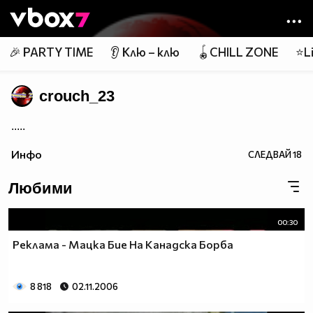
Member of
👾
🎉 PARTY TIME
👂 Клю – клю
🪀CHILL ZONE
⭐Li
crouch_23
.....
Инфо
СЛЕДВАЙ
18
Любими
00:30
Реклама - Мацка Бие На Канадска Борба
8 818
02.11.2006