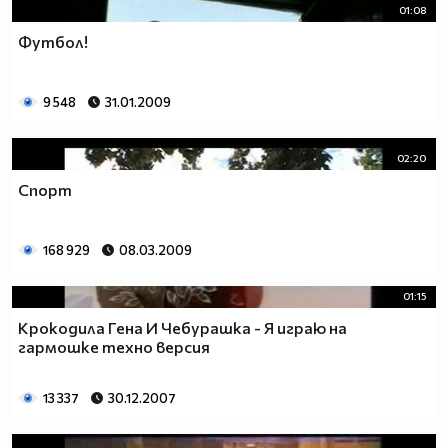
01:08
Футбол!
9 548
31.01.2009
02:20
Спорт
168 929
08.03.2009
01:15
Крокодила Гена И Чебурашка - Я играю на
гармошке техно версия
13 337
30.12.2007