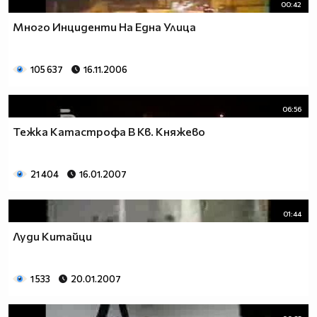
00:42
Много Инциденти На Една Улица
105 637
16.11.2006
06:56
Тежка Катастрофа В Кв. Княжево
21 404
16.01.2007
01:44
Луди Китайци
1 533
20.01.2007