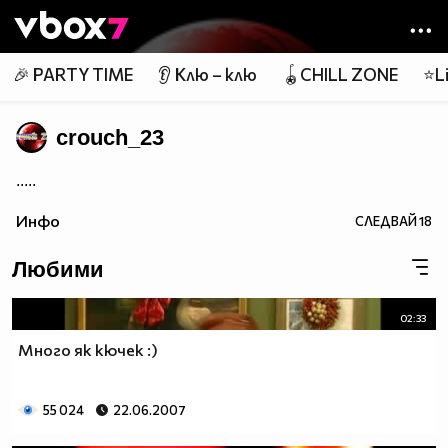
Member of
👾
🎉 PARTY TIME
👂 Клю – клю
🪀CHILL ZONE
⭐Li
crouch_23
.....
Инфо
СЛЕДВАЙ
18
Любими
02:33
Много як кючек :)
55 024
22.06.2007