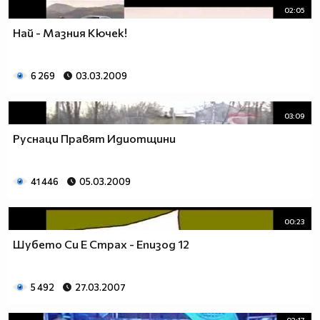
02:05
Най - Мазния Кючек!
6 269
03.03.2009
03:09
Руснаци Правят Идиотщини
41 446
05.03.2009
00:23
Шубето Си Е Страх - Епизод 12
5 492
27.03.2007