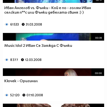
02:17
Иван Ангелов vs. Фънки - Кой е по - голям Иван
селския п**с или Фънки дебелата свиня :) )
61 533
31.03.2008
00:39
Music Idol 2 Иван Се Заяжда С Фънки
8 377
12.03.2008
03:00
Кючек - Оригинал
52 120
07.10.2008