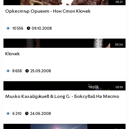
05:21
Оркестър Ориент - Нон Стоп Кючек
10 556
09.10.2008
03:24
Кючек
8 658
25.09.2008
03:53
Милко Калайджиев & Long G. - Боксувай На Място
6 210
24.06.2008