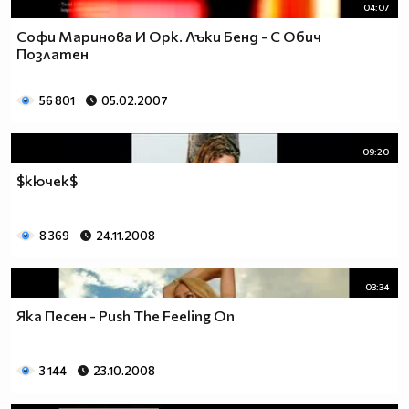
04:07
Софи Маринова И Орк. Лъки Бенд - С Обич
Позлатен
56 801
05.02.2007
09:20
$кючек$
8 369
24.11.2008
03:34
Яка Песен - Push The Feeling On
3 144
23.10.2008