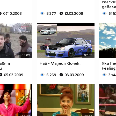
селски
дебела
07.10.2008
8 377
12.03.2008
61 5
03:09
02:05
равят
Най - Мазния Кючек!
Яка Пес
и
Feelin
05.03.2009
6 269
03.03.2009
3 14