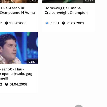
10:02
02:57
ина И Мария
Hornswoggle Става
 Острието И Лита
Cruiserweight Champion
2
13.07.2008
4 381
23.07.2007
02:17
нгелов - Най -
 храни фънки зад
те!!!
22
01.04.2008