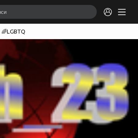
🌈LGBTQ