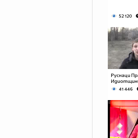
52 120
Руснаци П
Идиотщин
41 446