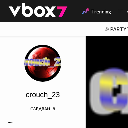
Member of
👾
Trending
🎉 PARTY
crouch_23
СЛЕДВАЙ
18
.....