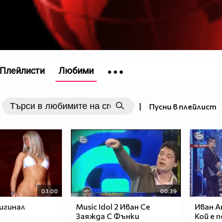
Плейлисти
Любими
|
Пусни в плейлист
03:00
00:39
игинал
Music Idol 2 Иван Се
Иван А
Заяжда С Фънки
Кой е п