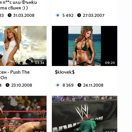
я п**с или Фънки
та свиня :) )
33
31.03.2008
5 492
27.03.2007
03:34
09:20
ен - Push The
$кючек$
g On
4
23.10.2008
8 369
24.11.2008