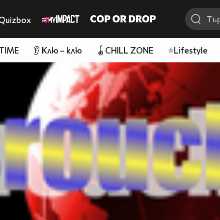
Quizbox
 TIME
👂 Клю – клю
🪀CHILL ZONE
⭐Lifestyle