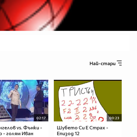
Най-стари
02:17
00:23
нгелов vs. Фънки -
Шубето Си Е Страх -
о - голям Иван
Епизод 12