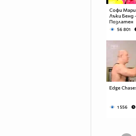
Софи Мари
Лъки Бенд 
Позлатен
56 801
Edge Chase
1 556