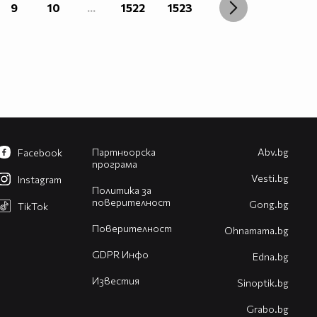
9
10
...
1522
1523
Партньорска
Abv.bg
Facebook
програма
Vesti.bg
Instagram
Политика за
поверителност
Gong.bg
TikTok
Поверителност
Оhnamama.bg
GDPR Инфо
Edna.bg
Известия
Sinoptik.bg
Grabo.bg