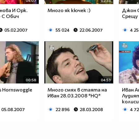
04:07
02:33
нова И Орк.
Много як кючек :)
Джон С
- С Обич
Срещу
05.02.2007
55 024
22.06.2007
4 25
00:58
04:53
s Hornswoggle
Много смях в стаята на
Иван А
Иван 28.03.2008 *HQ*
Лудият
колиси
05.08.2007
22 896
28.03.2008
4 7