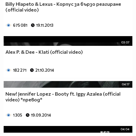
Billy Hlapeto & Lexus - Корпус за бързо реагиране
(official video)
675 081
19.11.2013
03:07
Alex P. & Dee - Klati (official video)
182 271
21.10.2014
04:17
New! Jennifer Lopez - Booty ft. Iggy Azalea (official
video) *превод*
1 305
19.09.2014
04:04