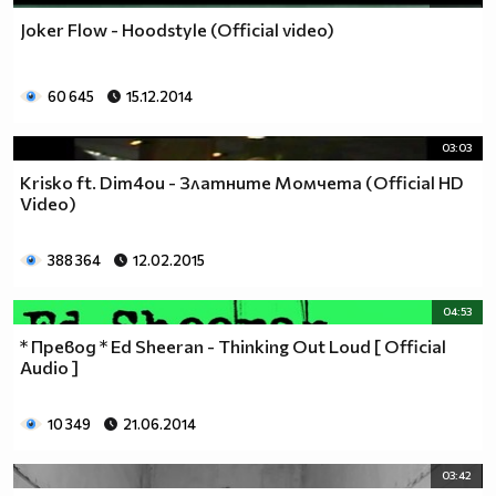
Joker Flow - Hoodstyle (Official video)
60 645
15.12.2014
03:03
Krisko ft. Dim4ou - Златните Момчета (Official HD
Video)
388 364
12.02.2015
04:53
* Превод * Ed Sheeran - Thinking Out Loud [ Official
Audio ]
10 349
21.06.2014
03:42