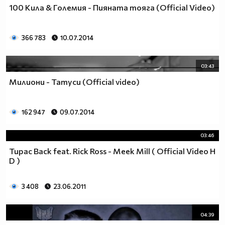
100 Кила & Големия - Пияната тояга (Official Video)
366 783
10.07.2014
03:43
Милиони - Татуси (Official video)
162 947
09.07.2014
03:46
Tupac Back feat. Rick Ross - Meek Mill ( Official Video H
D )
3 408
23.06.2011
04:39