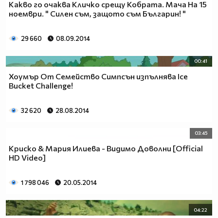
Какво го очаква Кличко срещу Кобрата. Мача На 15
ноември. " Силен съм, защото съм Българин! "
29 660
08.09.2014
00:41
Хоумър От Семейство Симпсън изпълнява Ice
Bucket Challenge!
32 620
28.08.2014
03:45
Криско & Мария Илиева - Видимо Доволни [Official
HD Video]
1 798 046
20.05.2014
04:22