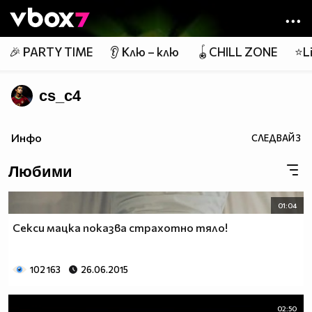
Member of
👾
🎉 PARTY TIME
👂 Клю – клю
🪀CHILL ZONE
⭐Li
cs_c4
Инфо
СЛЕДВАЙ
3
Любими
01:04
Секси мацка показва страхотно тяло!
102 163
26.06.2015
02:50