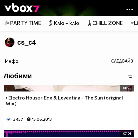
Member of
👾
🎉 PARTY TIME
👂 Клю – клю
🪀CHILL ZONE
⭐Li
cs_c4
Инфо
СЛЕДВАЙ
3
Любими
08:23
• Electro House • Edx & Leventina - The Sun (original
Mix)
3 457
15.06.2013
07:03