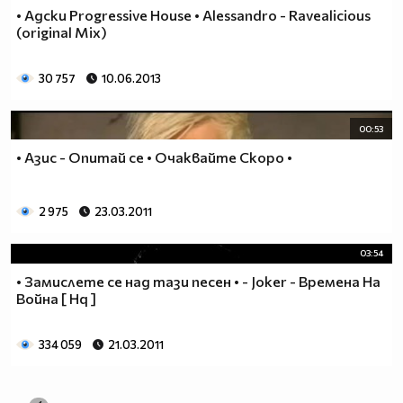
• Адски Progressive House • Alessandro - Ravealicious
(original Mix)
30 757
10.06.2013
00:53
• Азис - Опитай се • Очаквайте Скоро •
2 975
23.03.2011
03:54
• Замислете се над тази песен • - Joker - Времена На
Война [ Hq ]
334 059
21.03.2011