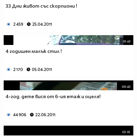
33 Дни живот със скорпиони !
2 459
25.04.2011
01:43
4 годишен малък стил !
2 170
05.04.2011
00:43
4-год. дете вися от 6-ия етаж и оцеля!
44 906
22.06.2011
02:32