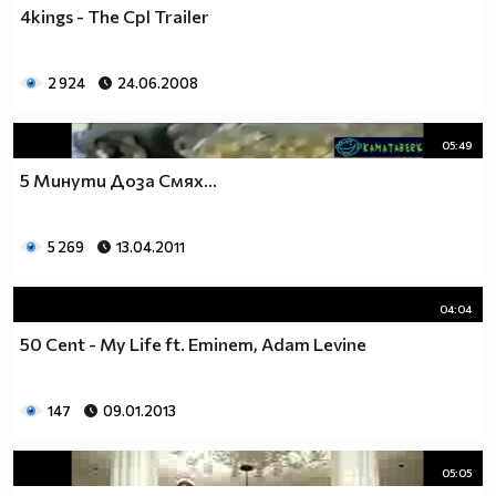
4kings - The Cpl Trailer
2 924
24.06.2008
05:49
5 Минути Доза Смях...
5 269
13.04.2011
04:04
50 Cent - My Life ft. Eminem, Adam Levine
147
09.01.2013
05:05