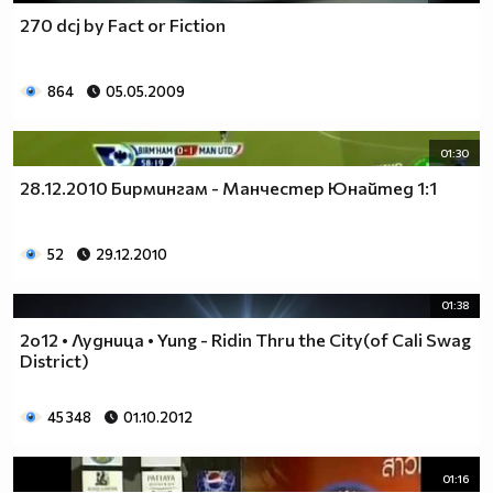
270 dcj by Fact or Fiction
864
05.05.2009
01:30
28.12.2010 Бирмингам - Манчестер Юнайтед 1:1
52
29.12.2010
01:38
2o12 • Лудница • Yung - Ridin Thru the City(of Cali Swag
District)
45 348
01.10.2012
01:16