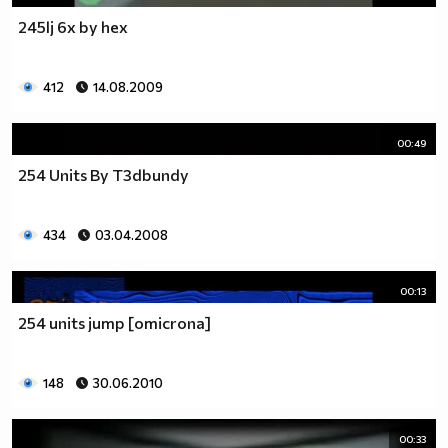
245lj 6x by hex
412
14.08.2009
00:49
254 Units By T3dbundy
434
03.04.2008
00:13
254 units jump [omicrona]
148
30.06.2010
00:33