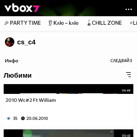
Member of
👾
🎉 PARTY TIME
👂 Клю – клю
🪀CHILL ZONE
⭐Li
cs_c4
Инфо
СЛЕДВАЙ
3
Любими
04:48
2010 Wc#2 Ft William
35
20.06.2010
00:43