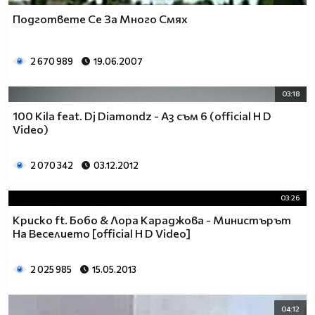
Подгответе Се За Много Смях
2 670 989
19.06.2007
03:18
100 Kila feat. Dj Diamondz - Аз съм 6 (official H D
Video)
2 070 342
03.12.2012
03:26
Криско ft. Бобо & Лора Караджова - Министърът
На Веселието [official H D Video]
2 025 985
15.05.2013
04:12