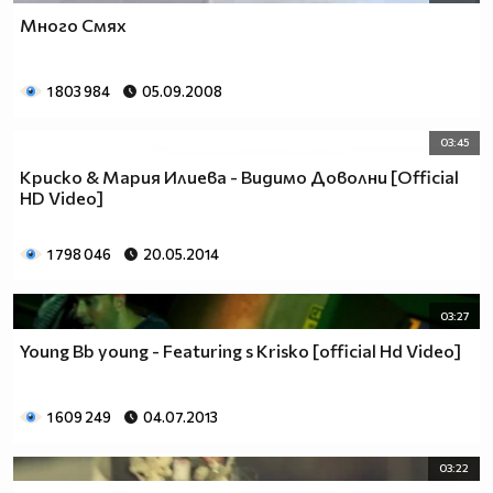
Много Смях
1 803 984
05.09.2008
03:45
Криско & Мария Илиева - Видимо Доволни [Official
HD Video]
1 798 046
20.05.2014
03:27
Young Bb young - Featuring s Krisko [official Hd Video]
1 609 249
04.07.2013
03:22