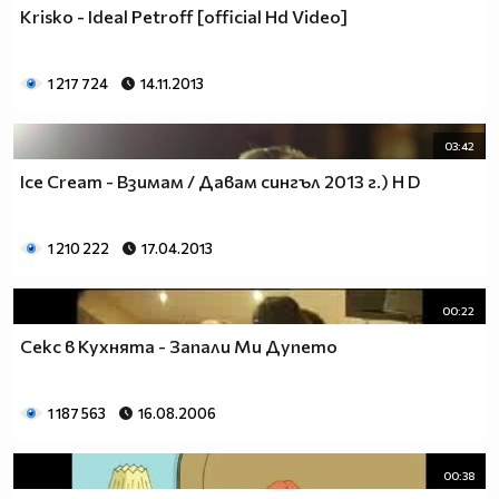
Krisko - Ideal Petroff [official Hd Video]
1 217 724
14.11.2013
03:42
Ice Cream - Взимам / Давам сингъл 2013 г.) H D
1 210 222
17.04.2013
00:22
Секс в Кухнята - Запали Ми Дупето
1 187 563
16.08.2006
00:38