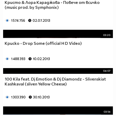
Кристо & Лора Караджова - Повече от всичко
(music prod. by Symphonix)
1 574 756
02.07.2013
03:20
Криско - Drop Some (official H D Video)
1 488 393
10.02.2013
04:07
100 Kila feat. Dj Emotion & Dj Diamondz - Slivenskiat
Kashkaval (sliven Yellow Cheese)
1 303 390
30.10.2013
03:54