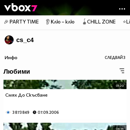
Member of
👾
🎉 PARTY TIME
👂 Клю – клю
🪀CHILL ZONE
⭐Li
cs_c4
Инфо
СЛЕДВАЙ
3
Любими
01:20
Смях До Скъсване
3 873 849
07.09.2006
04:56