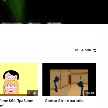
Най-нови
00:41
06:01
Тате Кво Правите
Contar Strike parodiq
е?