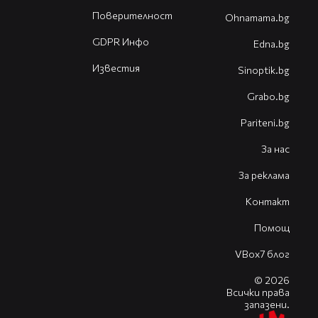
Поверителност
Оhnamama.bg
GDPR Инфо
Edna.bg
Известия
Sinoptik.bg
Grabo.bg
Pariteni.bg
За нас
За реклама
Контакт
Помощ
VBox7 блог
© 2026
Всички права
запазени.