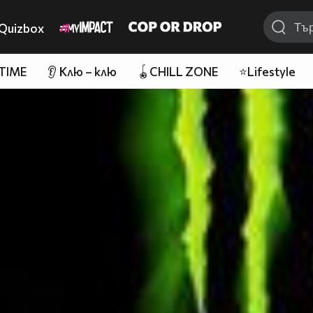
Quizbox
 TIME
👂 Клю – клю
🪀CHILL ZONE
⭐Lifestyle