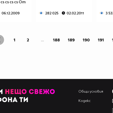
s cs cs cs cs От
06.12.2009
282 025
02.02.2011
3 53
1
2
...
188
189
190
191
Общи условия
Кодекс