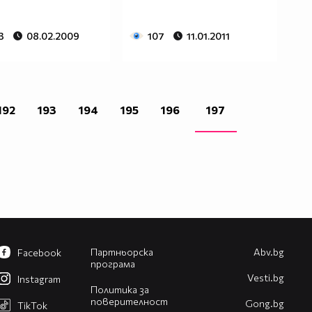
3
08.02.2009
107
11.01.2011
192
193
194
195
196
197
Партньорска
Abv.bg
Facebook
програма
Vesti.bg
Instagram
Политика за
поверителност
Gong.bg
TikTok