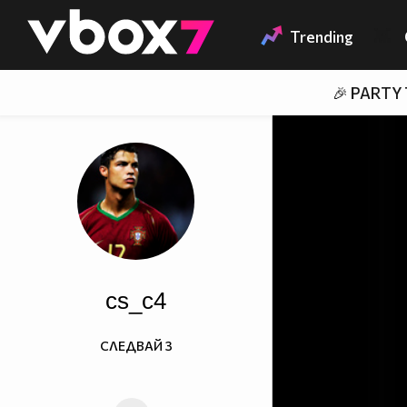
Member of
👾
Trending
🎉 PARTY
cs_c4
СЛЕДВАЙ
3