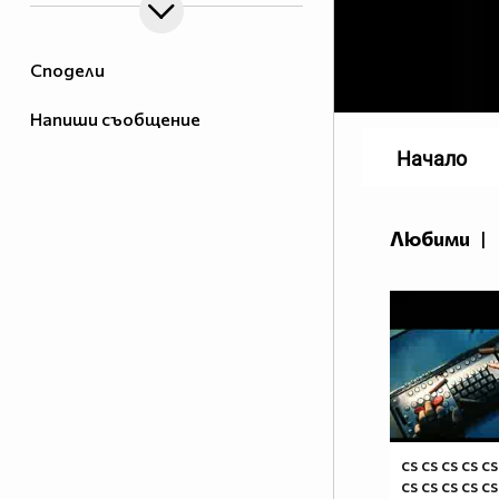
Сподели
Напиши съобщение
Начало
Любими
|
cs cs cs cs cs
cs cs cs cs cs