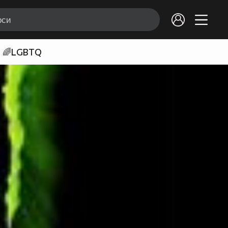
🌈LGBTQ