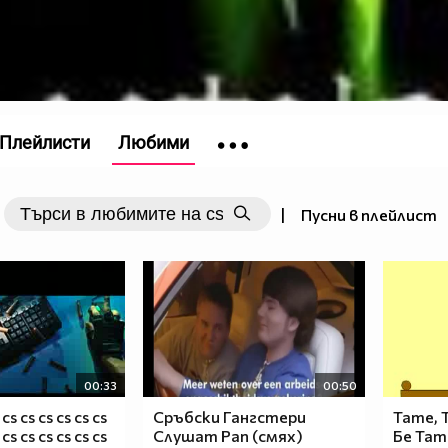
Плейлисти
Любими
|
Пусни в плейлист
00:33
00:50
 cs cs cs cs cs cs
Сръбски Гангстери
Тате, 
 cs cs cs cs cs cs
Слушат Рап (смях)
Бе Тат