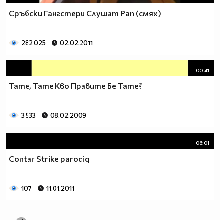
Сръбски Гангстери Слушат Рап (смях)
282 025
02.02.2011
00:41
Тате, Тате Кво Правите Бе Тате?
3 533
08.02.2009
06:01
Contar Strike parodiq
107
11.01.2011