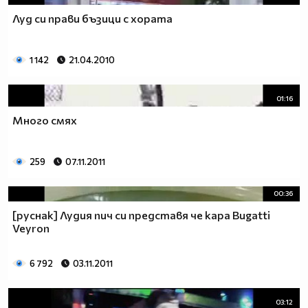
Луд си прави бъзици с хората
1 142
21.04.2010
01:16
Много смях
259
07.11.2011
00:36
[руснак] Лудия пич си представя че кара Bugatti
Veyron
6 792
03.11.2011
03:12