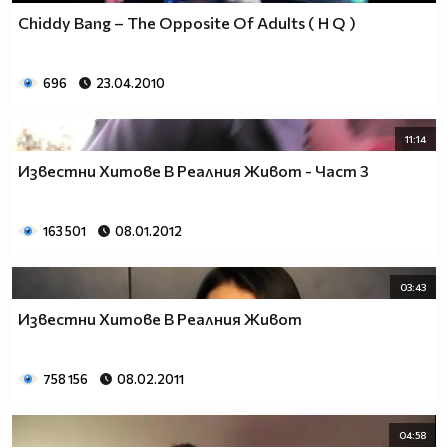
Chiddy Bang – The Opposite Of Adults ( H Q )
696
23.04.2010
11:14
Известни Хитове В Реалния Живот - Част 3
163 501
08.01.2012
03:43
Известни Хитовe В Реалния Живот
758 156
08.02.2011
04:58