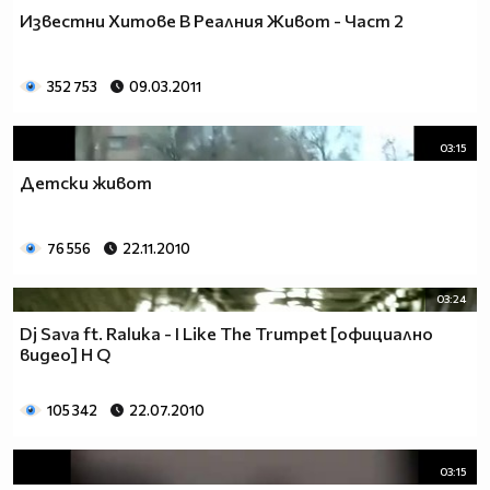
Известни Хитове В Реалния Живот - Част 2
352 753
09.03.2011
03:15
Детски живот
76 556
22.11.2010
03:24
Dj Sava ft. Raluka - I Like The Trumpet [официално
видео] H Q
105 342
22.07.2010
03:15