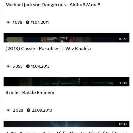
Michael Jackson Dangerous - Любов Моя!!!
1 078
11.04.2011
03:27
(2013) Cassie - Paradise ft. Wiz Khalifa
5 095
11.04.2013
13:38
8 mile - Battle Eminem
2 028
23.09.2010
01:38