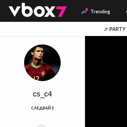
Member of
👾
Trending
🎉 PARTY
cs_c4
СЛЕДВАЙ
3