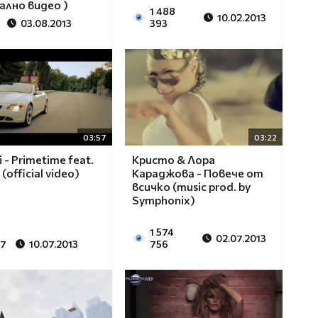
лно видео )
1 488
10.02.2013
03.08.2013
393
03:57
03:22
 - Primetime feat.
Кристо & Лора
(official video)
Караджова - Повече от
всичко (music prod. by
Symphonix)
1 574
02.07.2013
67
10.07.2013
756