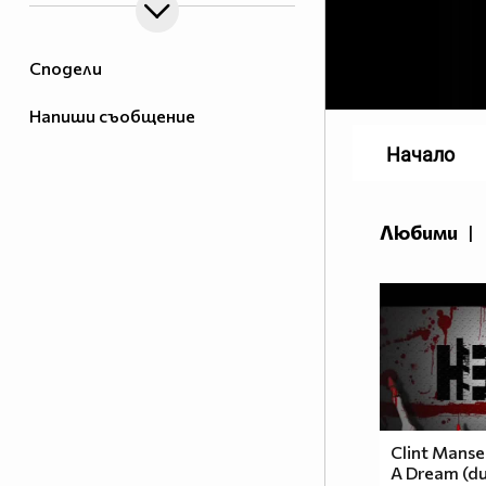
Сподели
Напиши съобщение
Начало
Любими
|
Clint Manse
A Dream (d