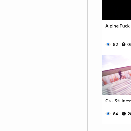
Alpine Fuck
82
03
Cs - Stillne
64
2