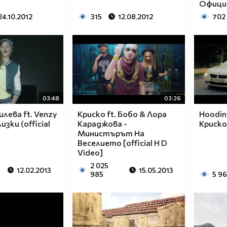
Официа
24.10.2012
315
12.08.2012
702
03:48
03:26
лева ft. Venzy
Криско ft. Бобо & Лора
Hoodini
изки (official
Караджова -
Криско 
Министърът На
Веселието [official H D
Video]
2 025
12.02.2013
15.05.2013
985
5 9