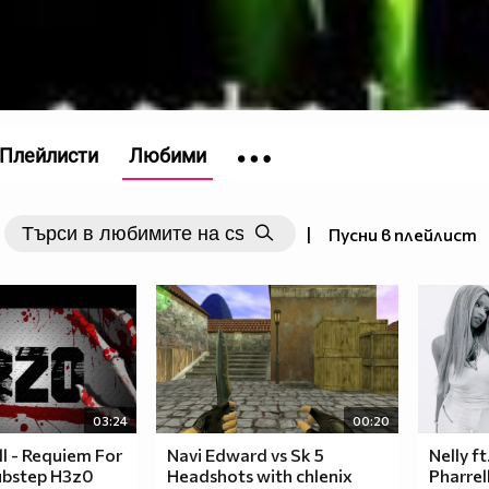
Плейлисти
Любими
|
Пусни в плейлист
03:24
00:20
ll - Requiem For
Navi Edward vs Sk 5
Nelly ft
ubstep H3z0
Headshots with chlenix
Pharrel