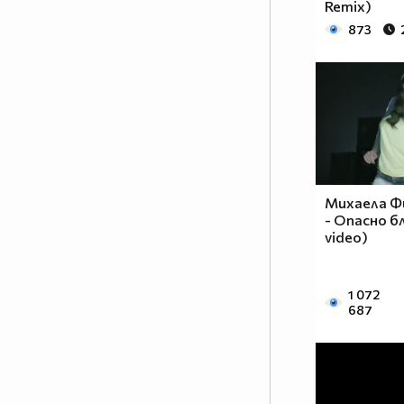
Remix)
873
Михаела Фи
- Опасно бл
video)
1 072
687