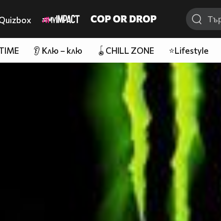
Quizbox
 TIME
👂 Клю – клю
🪀CHILL ZONE
⭐Lifestyle