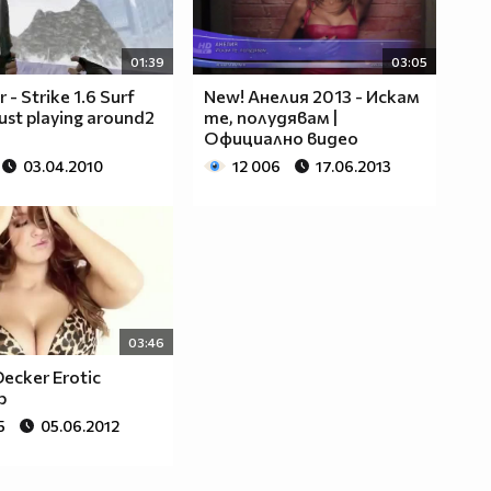
01:39
03:05
 - Strike 1.6 Surf
New! Анелия 2013 - Искам
 Just playing around2
те, полудявам |
Официално видео
03.04.2010
12 006
17.06.2013
03:46
ecker Erotic
p
5
05.06.2012