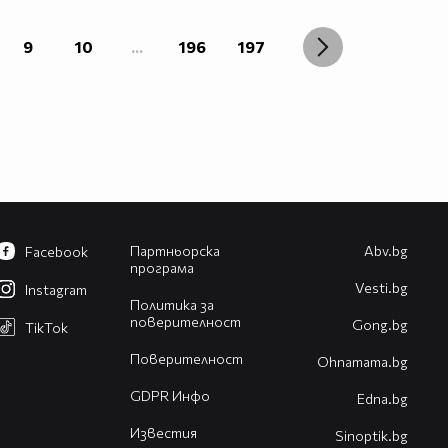
9
10
...
196
197
Партньорска
Abv.bg
Facebook
програма
Vesti.bg
Instagram
Политика за
поверителност
Gong.bg
TikTok
Поверителност
Оhnamama.bg
GDPR Инфо
Edna.bg
Известия
Sinoptik.bg