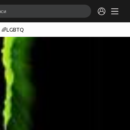
🌈LGBTQ