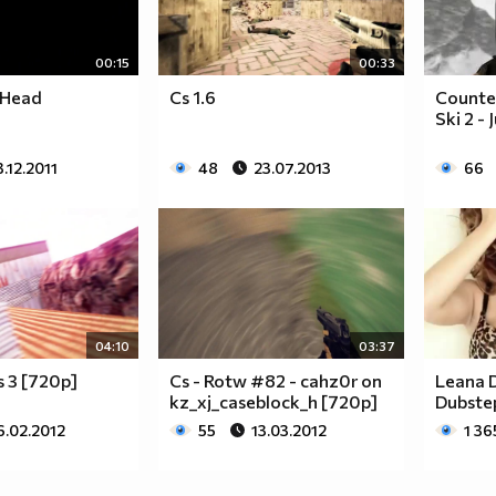
00:15
00:33
 Head
Cs 1.6
Counter
Ski 2 -
.12.2011
48
23.07.2013
66
04:10
03:37
ss 3 [720p]
Cs - Rotw #82 - cahz0r on
Leana D
kz_xj_caseblock_h [720p]
Dubste
6.02.2012
55
13.03.2012
1 36