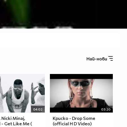
Най-нови
04:02
03:20
. Nicki Minaj,
Криско - Drop Some
l - Get Like Me (
(official H D Video)