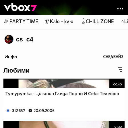
Member of
👾
🎉 PARTY TIME
👂 Клю – клю
🪀CHILL ZONE
⭐Li
cs_c4
Инфо
СЛЕДВАЙ
3
Любими
00:40
Тутурутка - Циганин Гледа Порно И Секс Телефон
312 657
20.09.2006
01:30