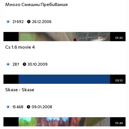
Много Смешни Пребивания
21 692
26.12.2006
01:30
Cs 1.6 movie 4
287
30.10.2009
03:10
Skase - Skase
15 468
09.01.2008
01:49