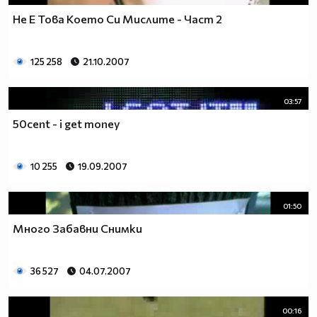
Не Е Това Което Си Мислите - Част 2
125 258
21.10.2007
03:57
50cent - i get money
10 255
19.09.2007
01:50
Много Забавни Снимки
36 527
04.07.2007
00:16