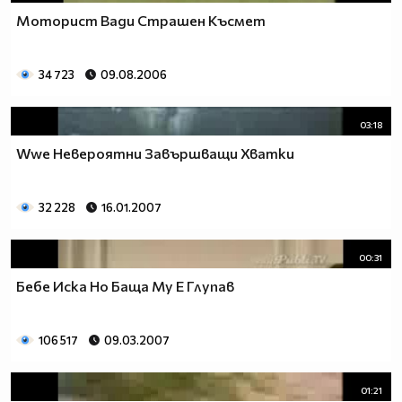
Моторист Вади Страшен Късмет
34 723
09.08.2006
03:18
Wwe Невероятни Завършващи Хватки
32 228
16.01.2007
00:31
Бебе Иска Но Баща Му Е Глупав
106 517
09.03.2007
01:21