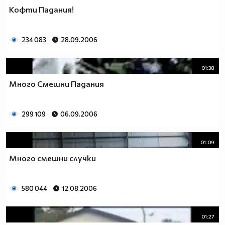
Кофти Падания!
234 083
28.09.2006
01:38
Много Смешни Падания
299 109
06.09.2006
01:09
Много смешни случки
580 044
12.08.2006
01:27