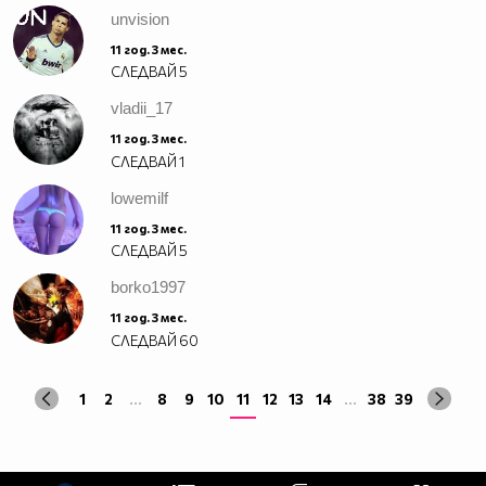
unvision
11 год. 3 мес.
СЛЕДВАЙ
5
vladii_17
11 год. 3 мес.
СЛЕДВАЙ
1
lowemilf
11 год. 3 мес.
СЛЕДВАЙ
5
borko1997
11 год. 3 мес.
СЛЕДВАЙ
60
1
2
...
8
9
10
11
12
13
14
...
38
39