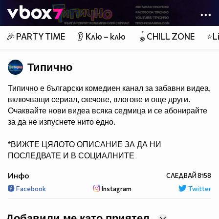
Member of
👾
🎉 PARTY TIME
👂 Клю – клю
🪀CHILL ZONE
⭐Li
Типично
Типично е български комедиен канал за забавни видеа,
включващи сериал, скечове, влогове и още други.
Очаквайте нови видеа всяка седмица и се абонирайте
за да не изпуснете нито едно.
*ВИЖТЕ ЦЯЛОТО ОПИСАНИЕ ЗА ДА НИ
ПОСЛЕДВАТЕ И В СОЦИАЛНИТЕ
МРЕЖИ*
Инфо
СЛЕДВАЙ
8158
Facebook
Instagram
Twitter
Добавили ме като приятел