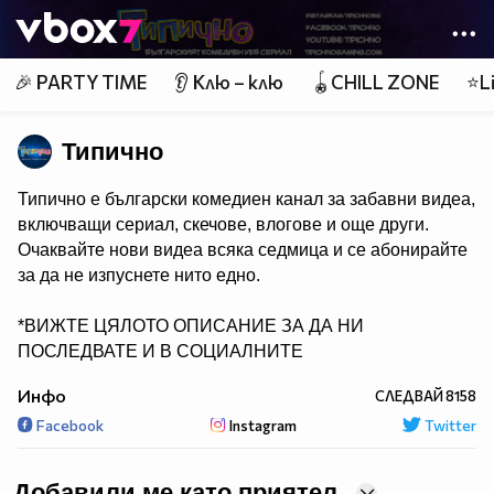
Member of
👾
🎉 PARTY TIME
👂 Клю – клю
🪀CHILL ZONE
⭐Li
Типично
Типично е български комедиен канал за забавни видеа,
включващи сериал, скечове, влогове и още други.
Очаквайте нови видеа всяка седмица и се абонирайте
за да не изпуснете нито едно.
*ВИЖТЕ ЦЯЛОТО ОПИСАНИЕ ЗА ДА НИ
ПОСЛЕДВАТЕ И В СОЦИАЛНИТЕ
МРЕЖИ*
Инфо
СЛЕДВАЙ
8158
Facebook
Instagram
Twitter
Добавили ме като приятел