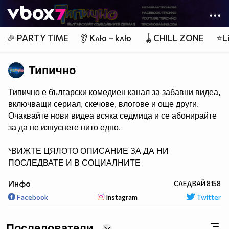
Member of
👾
🎉 PARTY TIME
👂 Клю – клю
🪀CHILL ZONE
⭐Li
Типично
Типично е български комедиен канал за забавни видеа,
включващи сериал, скечове, влогове и още други.
Очаквайте нови видеа всяка седмица и се абонирайте
за да не изпуснете нито едно.
*ВИЖТЕ ЦЯЛОТО ОПИСАНИЕ ЗА ДА НИ
ПОСЛЕДВАТЕ И В СОЦИАЛНИТЕ
МРЕЖИ*
Инфо
СЛЕДВАЙ
8158
Facebook
Instagram
Twitter
Последователи