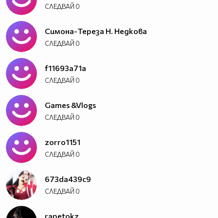
СЛЕДВАЙ
0
Симона-Тереза Н. Недкова
СЛЕДВАЙ
0
f11693a71a
СЛЕДВАЙ
0
Games &Vlogs
СЛЕДВАЙ
0
zorro1151
СЛЕДВАЙ
0
673da439c9
СЛЕДВАЙ
0
rapetokz