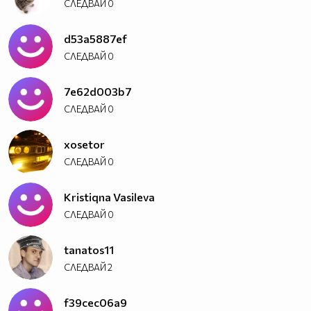
СЛЕДВАЙ
0
d53a5887ef
СЛЕДВАЙ
0
7e62d003b7
СЛЕДВАЙ
0
xosetor
СЛЕДВАЙ
0
Kristiqna Vasileva
СЛЕДВАЙ
0
tanatos11
СЛЕДВАЙ
2
f39cec06a9