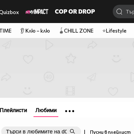
Quizbox
 TIME
👂 Клю – клю
🪀CHILL ZONE
⭐Lifestyle
Плейлисти
Любими
|
Пусни в плейлист