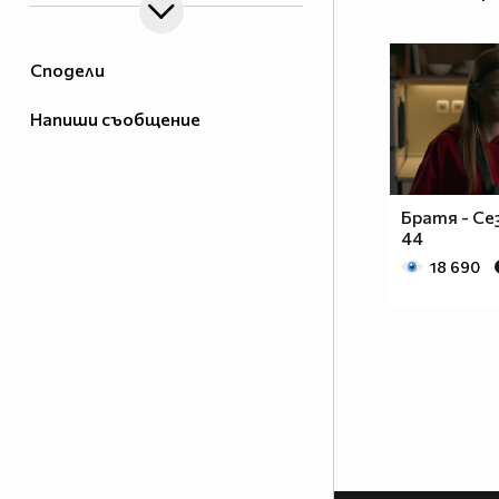
Сподели
Напиши съобщение
Братя - Се
44
18 690