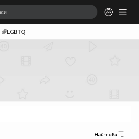
🌈LGBTQ
Най-нови