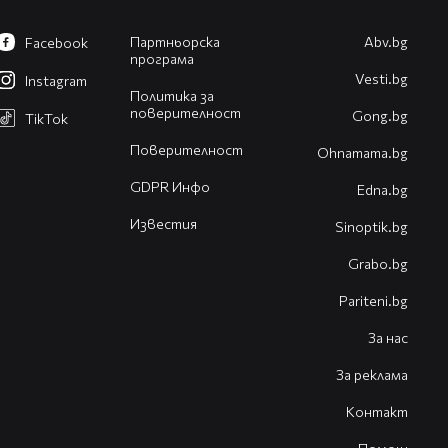
Партньорска
Abv.bg
Facebook
програма
Vesti.bg
Instagram
Политика за
поверителност
Gong.bg
TikTok
Поверителност
Оhnamama.bg
GDPR Инфо
Edna.bg
Известия
Sinoptik.bg
Grabo.bg
Pariteni.bg
За нас
За реклама
Контакт