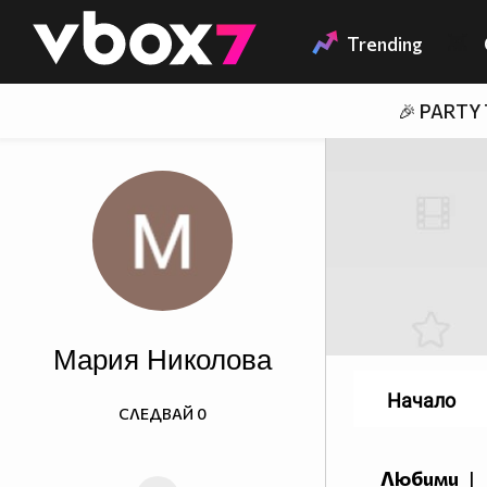
Member of
👾
Trending
🎉 PARTY
Мария Николова
Начало
СЛЕДВАЙ
0
Любими
|