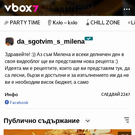
Member of
👾
🎉 PARTY TIME
👂 Клю – клю
🪀CHILL ZONE
⭐Li
da_sgotvim_s_milena
Здравейте! :)) Аз съм Милена и всеки делничен ден в
своя видеоблог ще ви представям нова рецепта :)
Идеята ми е рецептите, които ще ви представям тук, да
са лесни, бързи и достъпни и за изпълнението им да не
ви е необходим висок бюджет, а само
желание и щипка въображение :)
Инфо
СЛЕДВАЙ
2247
Надявам се да се "виждаме" често тук, ще се радвам
Facebook
да коментирате, харесвате и споделяте моите рецепти,
а ако имате идея за нещо конкретно, което бихте
искали да ви приготвя - не се колебайте да ми пишете!
Публично съдържание
:)