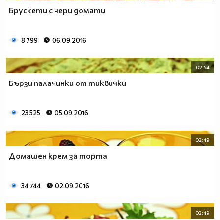
Брускети с чери домати
8 799
06.09.2016
02:54
Бързи палачинки от тиквички
23 525
05.09.2016
02:49
Домашен крем за торта
34 744
02.09.2016
02:49