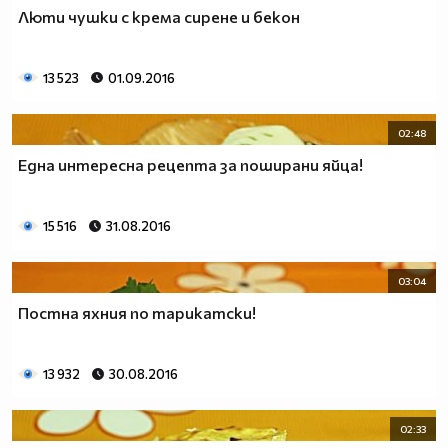
Люти чушки с крема сирене и бекон
13 523
01.09.2016
02:48
Една интересна рецепта за поширани яйца!
15 516
31.08.2016
03:04
Постна яхния по тарикатски!
13 932
30.08.2016
02:33