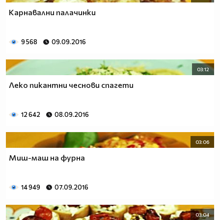
Карнавални палачинки
9 568
09.09.2016
03:12
Леко пикантни чеснови спагети
12 642
08.09.2016
03:06
Миш-маш на фурна
14 949
07.09.2016
03:04