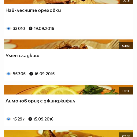
02:31
Producer: www.7talents.bg
Най-лесните ореховки
33 010
19.09.2016
04:01
Умен сладкиш
56 306
16.09.2016
02:33
Лимонов ориз с джинджифил
15 297
15.09.2016
02:38