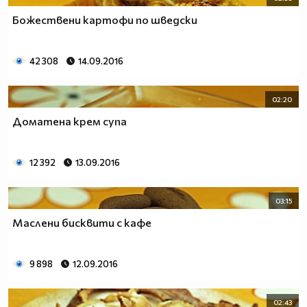
Божествени картофи по шведски
42 308
14.09.2016
02:20
Доматена крем супа
12 392
13.09.2016
03:15
Маслени бисквити с кафе
9 898
12.09.2016
02:43