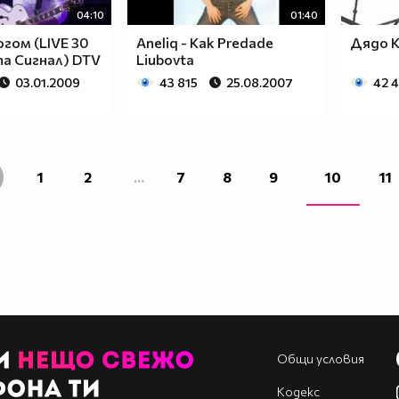
04:10
01:40
гом (LIVE 30
Aneliq - Kak Predade
Дядо К
па Сигнал) DTV
Liubovta
03.01.2009
43 815
25.08.2007
42 
1
2
...
7
8
9
10
11
Общи условия
Кодекс