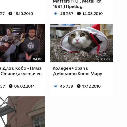
Matters H Q ( Metallica,
1991 ) Превод!
527
18.10.2010
48 267
14.08.2010
04:00
02:02
 Длг и Кобо - Няма
Коледен чорап и
 Стане (акустичен
Дебелото Коте Мару
857
06.02.2014
45 739
17.12.2010