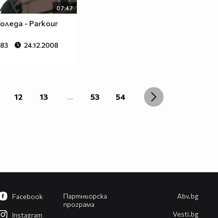
07:47
оледа - Parkour
483
24.12.2008
12
13
...
53
54
Партньорска
Abv.bg
Facebook
програма
Vesti.bg
Instagram