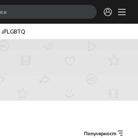
🌈LGBTQ
Популярност