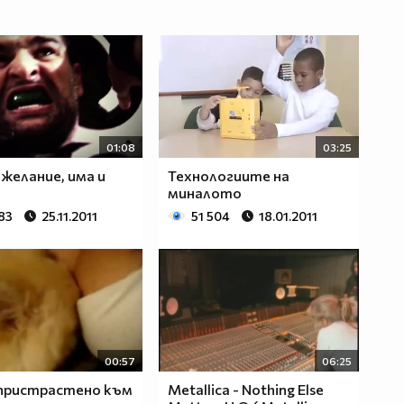
01:08
03:25
 желание, има и
Технологиите на
миналото
83
25.11.2011
51 504
18.01.2011
00:57
06:25
 пристрастено към
Metallica - Nothing Else