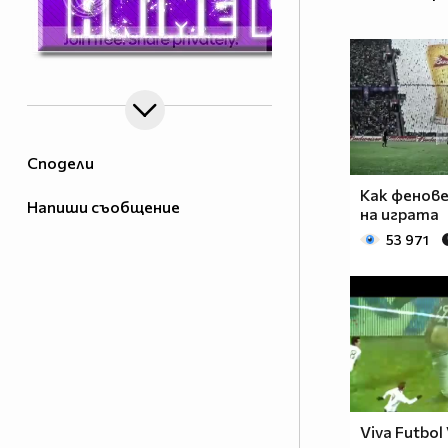
Сподели
Как фенов
Напиши съобщение
на играта
53 971
Viva Futbol