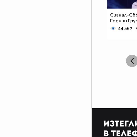
Сигнал-Сбо
Години Гру
44 567