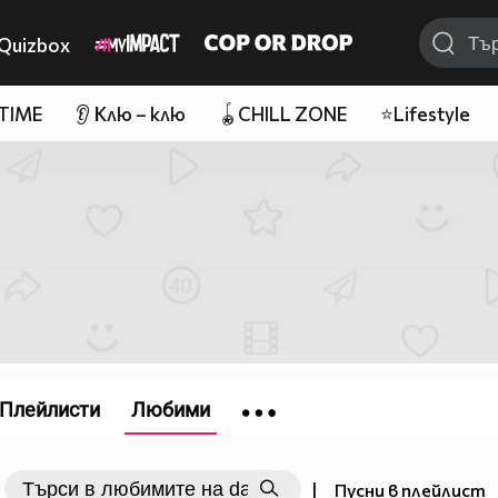
Quizbox
 TIME
👂 Клю – клю
🪀CHILL ZONE
⭐Lifestyle
Плейлисти
Любими
|
Пусни в плейлист