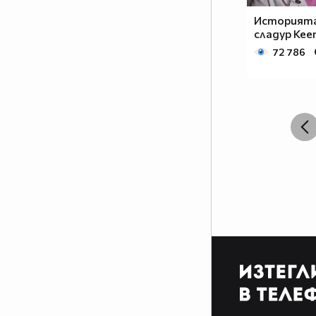
Историята
сладур Kee
72 786