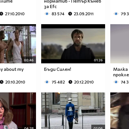
елите
норматив - Петър Кънев
за Efc
27.10.2010
83 574
23.09.2011
79 
00:46
01:26
ay about my
Бъди Силен!
Малка д
прокл
20.10.2010
75 482
20.12.2010
74 
04:28
01:06