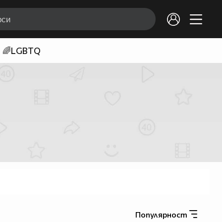
🌈LGBTQ
Популярност