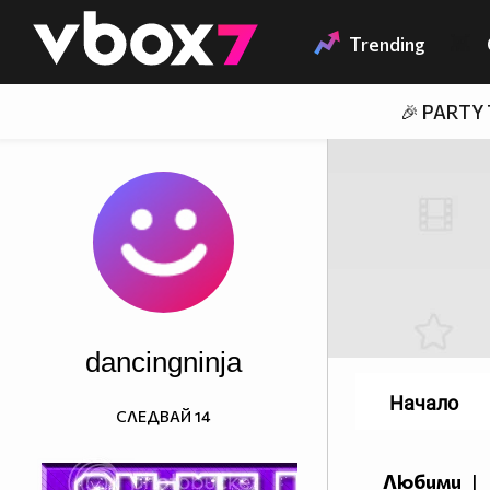
Member of
👾
Trending
🎉 PARTY
dancingninja
Начало
СЛЕДВАЙ
14
Любими
|