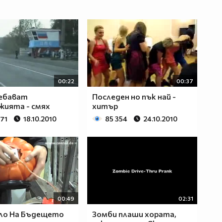
00:22
00:37
 ебават
Последен но пък най -
жията - смях
хитър
671
18.10.2010
85 354
24.10.2010
00:49
02:31
ло На Бъдещето
Зомби плаши хората,