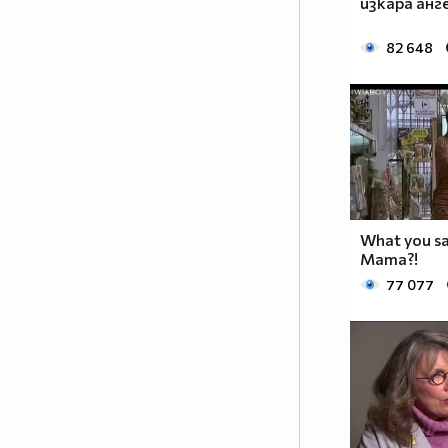
изкара анг
82 648
What you s
Mama?!
77 077