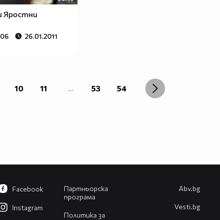
и Яростни
206
26.01.2011
10
11
...
53
54
Партньорска
Abv.bg
Facebook
програма
Vesti.bg
Instagram
Политика за