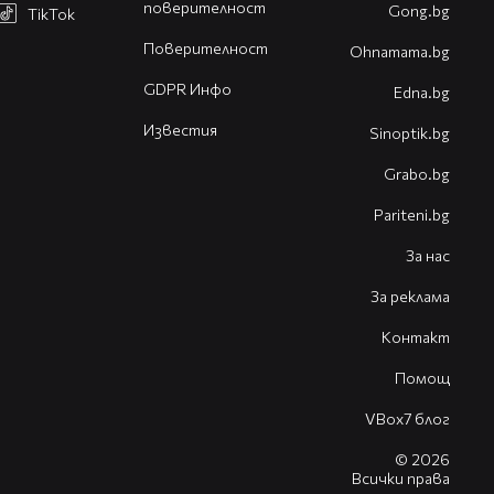
поверителност
Gong.bg
TikTok
Поверителност
Оhnamama.bg
GDPR Инфо
Edna.bg
Известия
Sinoptik.bg
Grabo.bg
Pariteni.bg
За нас
За реклама
Контакт
Помощ
VBox7 блог
© 2026
Всички права