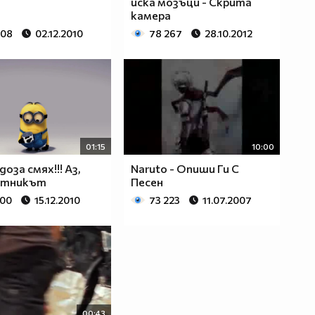
иска мозъци - Скрита
камера
308
02.12.2010
78 267
28.10.2012
01:15
10:00
оза смях!!! Aз,
Naruto - Опиши Ги С
етникът
Песен
300
15.12.2010
73 223
11.07.2007
00:43