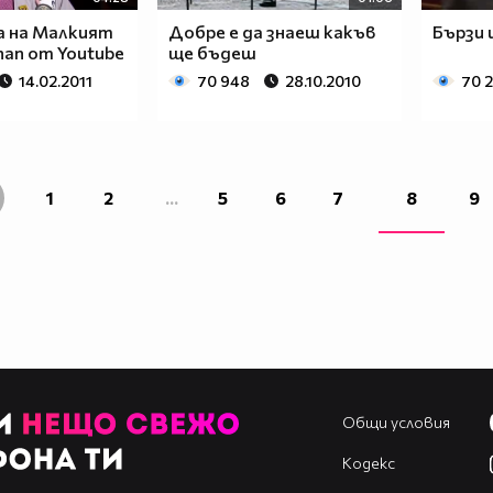
 на Малкият
Добре е да знаеш какъв
Бързи 
nan от Youtube
ще бъдеш
14.02.2011
70 948
28.10.2010
70 
1
2
...
5
6
7
8
9
Общи условия
Кодекс