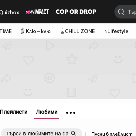
Quizbox
 TIME
👂 Клю – клю
🪀CHILL ZONE
⭐Lifestyle
Плейлисти
Любими
|
Пусни в плейлист