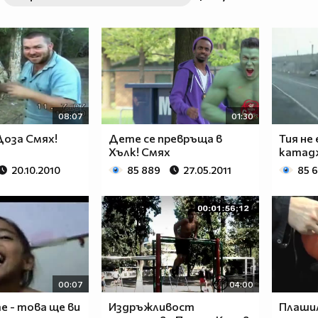
08:07
01:30
Доза Смях!
Дете се превръща в
Тия не
Хълк! Смях
катад
20.10.2010
85 889
27.05.2011
85 
00:07
04:00
 - това ще ви
Издръжливост
Плаши