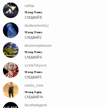
nof3ar
13 год. 11 мес.
СЛЕДВАЙ
8
doofenshmirtzz
13 год. 11 мес.
СЛЕДВАЙ
2
drummerphenom
13 год. 11 мес.
СЛЕДВАЙ
9
xxxfa7skyxxx
13 год. 11 мес.
СЛЕДВАЙ
5
saske_sora
14 год. 5 дни.
СЛЕДВАЙ
14
facethelegend