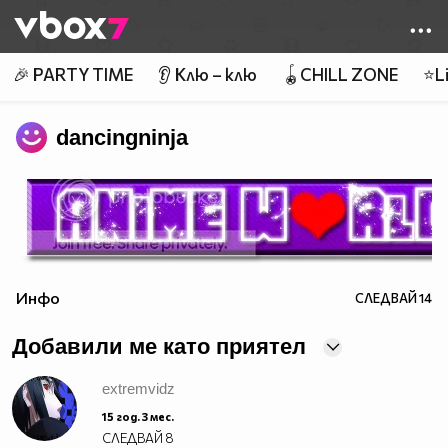
Member of
👾
🎉 PARTY TIME
👂 Клю – клю
🪀CHILL ZONE
⭐Li
dancingninja
Инфо
СЛЕДВАЙ
14
Добавили ме като приятел
extremvidz
15 год. 3 мес.
СЛЕДВАЙ
8