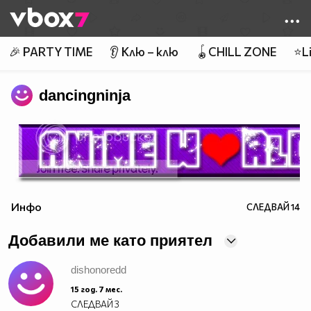
Member of
👾
🎉 PARTY TIME
👂 Клю – клю
🪀CHILL ZONE
⭐Li
dancingninja
Инфо
СЛЕДВАЙ
14
Добавили ме като приятел
dishonoredd
15 год. 7 мес.
СЛЕДВАЙ
3