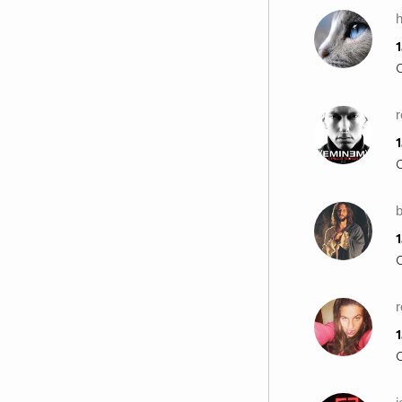
h
1
r
1
b
1
1