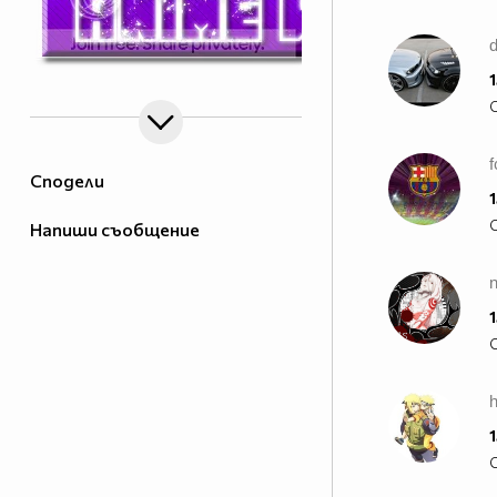
1
Сподели
1
Напиши съобщение
1
1