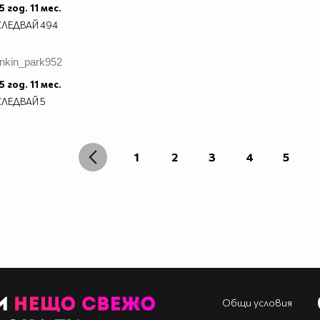
5 год. 11 мес.
СЛЕДВАЙ
494
inkin_park952
5 год. 11 мес.
СЛЕДВАЙ
5
1
2
3
4
5
Общи условия