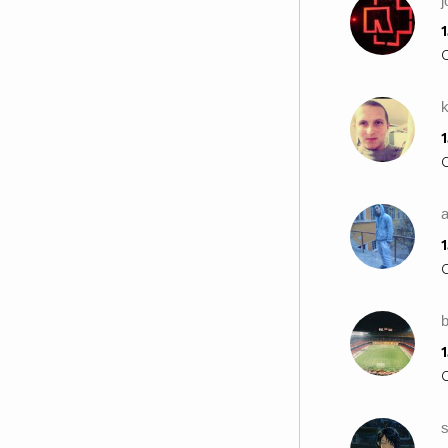
j
1
1
1
1