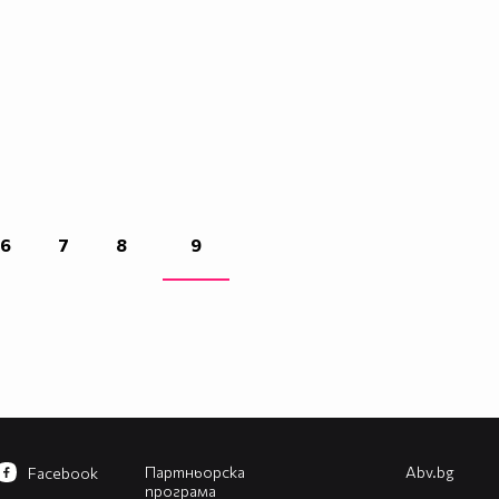
6
7
8
9
Партньорска
Abv.bg
Facebook
програма