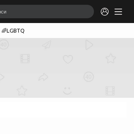
🌈LGBTQ