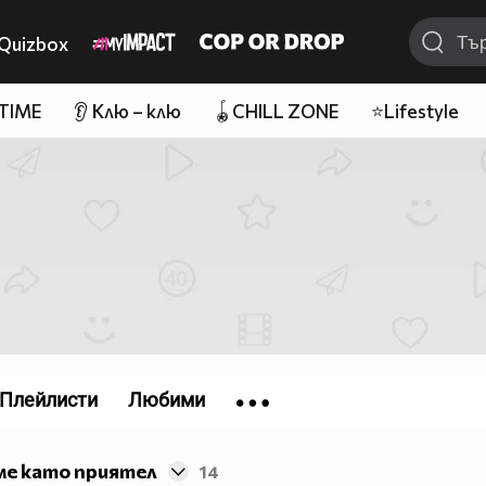
Quizbox
 TIME
👂 Клю – клю
🪀CHILL ZONE
⭐Lifestyle
Плейлисти
Любими
ме като приятел
14