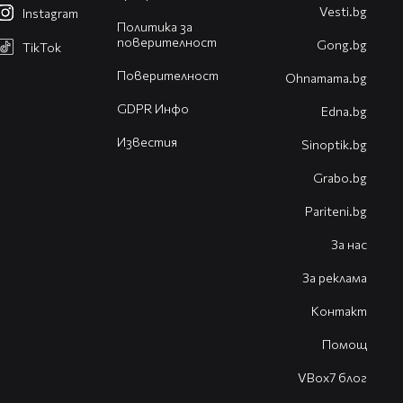
Vesti.bg
Instagram
Политика за
поверителност
Gong.bg
TikTok
Поверителност
Оhnamama.bg
GDPR Инфо
Edna.bg
Известия
Sinoptik.bg
Grabo.bg
Pariteni.bg
За нас
За реклама
Контакт
Помощ
VBox7 блог