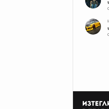
1
l
1