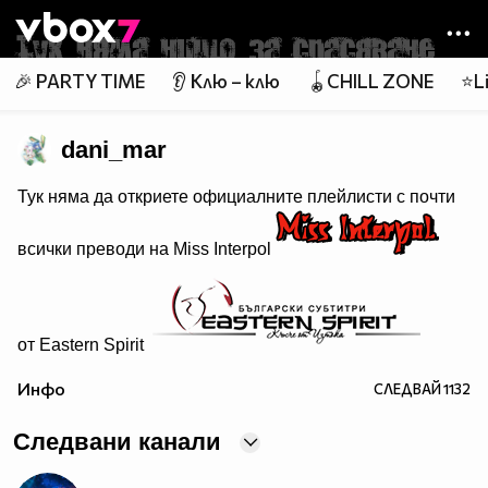
Member of
👾
🎉 PARTY TIME
👂 Клю – клю
🪀CHILL ZONE
⭐Li
dani_mar
Тук няма да откриете официалните плейлисти с почти
всички преводи на Miss Interpol
от Eastern Spirit
Настоящи проекти:
Инфо
СЛЕДВАЙ
1132
Следвани канали
Завършени проекти: