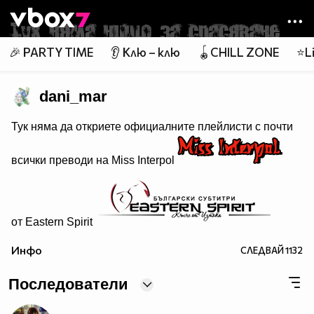
Member of
👾
🎉 PARTY TIME
👂 Клю – клю
🪀CHILL ZONE
⭐Li
dani_mar
Тук няма да откриете официалните плейлисти с почти
всички преводи на Miss Interpol
от Eastern Spirit
Настоящи проекти:
Инфо
СЛЕДВАЙ
1132
Последователи
Завършени проекти: