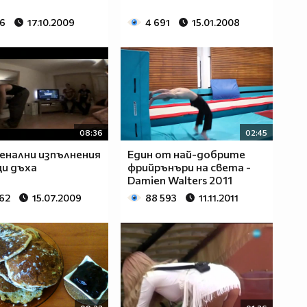
26
17.10.2009
4 691
15.01.2008
08:36
02:45
енални изпълнения
Един от най-добрите
и дъха
фрийрънъри на света -
Damien Walters 2011
162
15.07.2009
88 593
11.11.2011