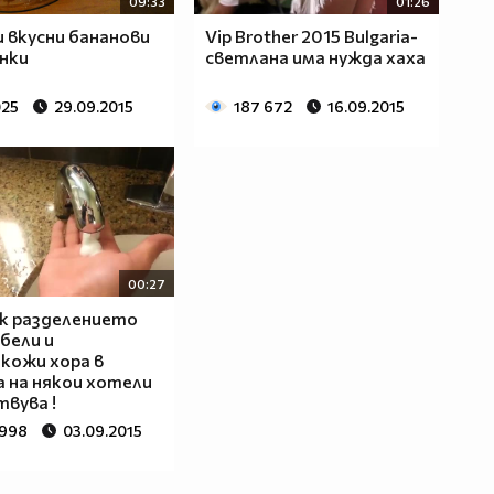
09:33
01:26
и вкусни бананови
Vip Brother 2015 Bulgaria-
нки
светлана има нужда xaxa
025
29.09.2015
187 672
16.09.2015
00:27
к разделението
бели и
кожи хора в
 на някои хотели
вува !
 998
03.09.2015