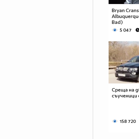
Bryan Crans
Albuquerque
Bad)
5 047
Среща на 
съученици 
158 720