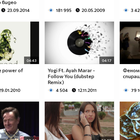
 видео
23.09.2014
181 995
20.05.2009
3 4
04:43
04:17
e power of
Yogi Ft. Ayah Marar -
Феном
Follow You (dubstep
спиращ
Remix)
29.01.2010
4 504
12.11.2011
79 