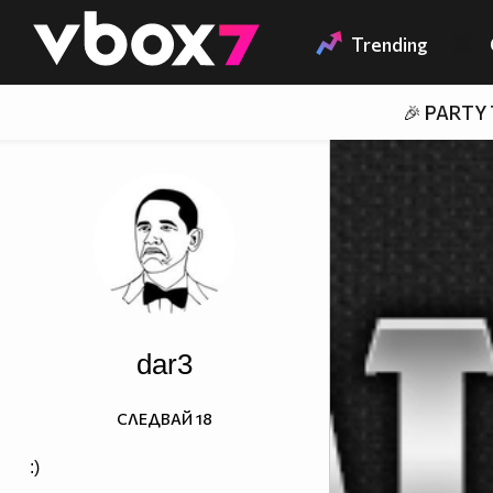
Member of
👾
Trending
🎉 PARTY
dar3
СЛЕДВАЙ
18
:)