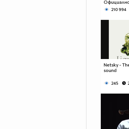
Официално
210 994
Netsky - Th
sound
245