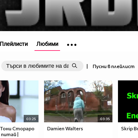
Плейлисти
Любими
|
Пусни в плейлист
03:25
03:35
 Тони Стораро
Damien Walters
Skrip B
 питай |