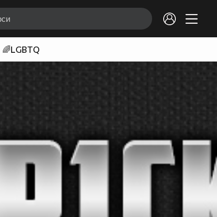
🌈LGBTQ