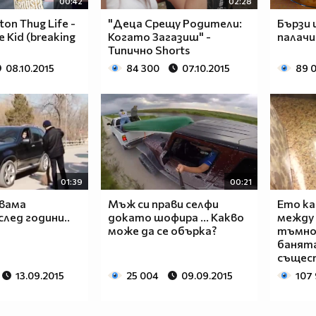
00:42
02:28
ton Thug Life -
"Деца Срещу Родители:
Бързи 
 Kid (breaking
Когато Загазиш" -
палачи
Типично Shorts
08.10.2015
84 300
07.10.2015
89 
01:39
00:21
двама
Мъж си прави селфи
Ето ка
след години..
докато шофира ... Какво
между 
може да се обърка?
тъмно
банята
същест
13.09.2015
25 004
09.09.2015
107