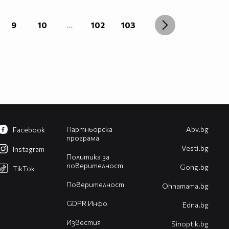
9
10
...
102
103
Партньорска
Abv.bg
Facebook
програма
Vesti.bg
Instagram
Политика за
поверителност
Gong.bg
TikTok
Поверителност
Оhnamama.bg
GDPR Инфо
Edna.bg
Известия
Sinoptik.bg