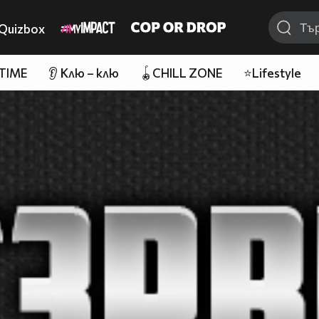
Quizbox
 TIME
👂 Клю – клю
🪀CHILL ZONE
⭐Lifestyle