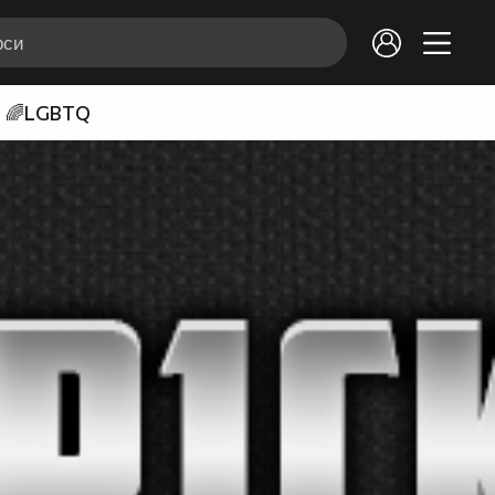
🌈LGBTQ