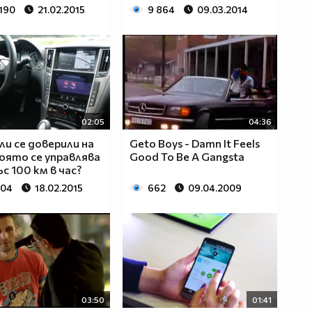
 190
21.02.2015
9 864
09.03.2014
02:05
04:36
ли се доверили на
Geto Boys - Damn It Feels
която се управлява
Good To Be A Gangsta
с 100 км в час?
804
18.02.2015
662
09.04.2009
03:50
01:41