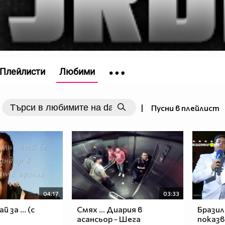
Плейлисти
Любими
|
Пусни в плейлист
04:17
03:33
 за ... (с
Смях ... Диария в
Бразил
асансьор - Шега
показв