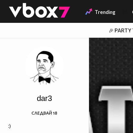
Member of
👾
Trending
🎉 PARTY
dar3
СЛЕДВАЙ
18
:)