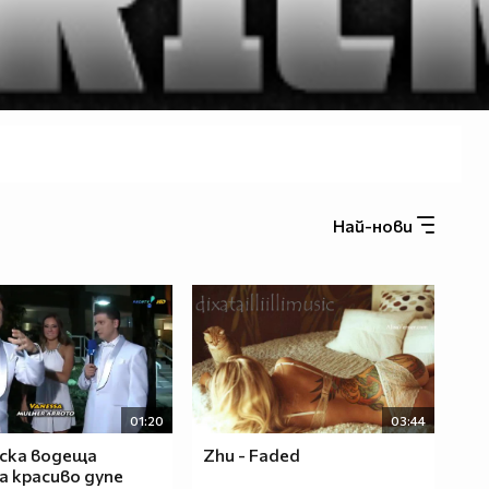
Най-нови
01:20
03:44
ска водеща
Zhu - Faded
а красиво дупе