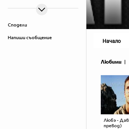
Сподели
Напиши съобщение
Начало
Любими
|
Любэ - Давай
превод)