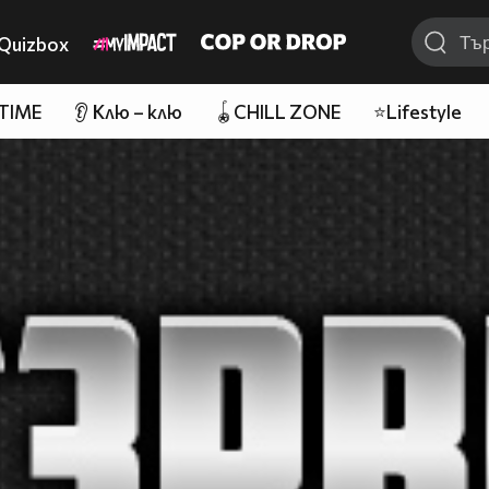
Quizbox
 TIME
👂 Клю – клю
🪀CHILL ZONE
⭐Lifestyle