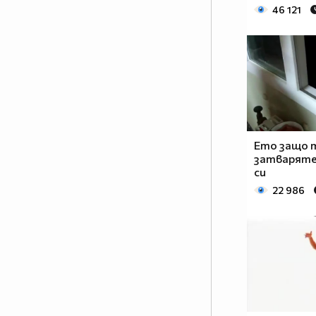
46 121
Ето защо 
затваряте
си
22 986