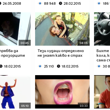
24.05.2008
88 948
28.02.2015
186
00:45
04:05
трябва да
Тези лудаци определено
Бихте 
 прозорците
не знаят какво е страх
кола, 
сама съ
18.02.2015
25 110
18.02.2015
30 
05:10
03:33