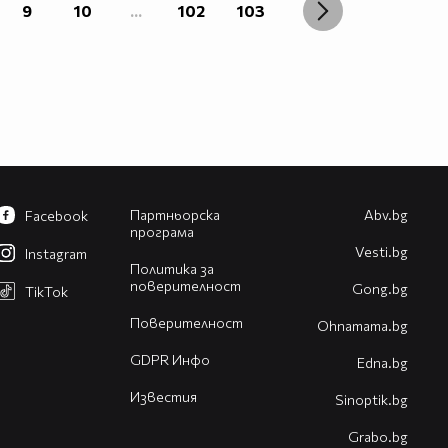
9
10
...
102
103
Партньорска
Abv.bg
Facebook
програма
Vesti.bg
Instagram
Политика за
поверителност
Gong.bg
TikTok
Поверителност
Оhnamama.bg
GDPR Инфо
Edna.bg
Известия
Sinoptik.bg
Grabo.bg