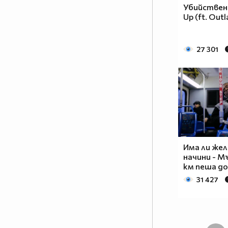
Убийствена!
Up (ft. Out
27 301
Има ли жел
начини - М
км пеша д
31 427