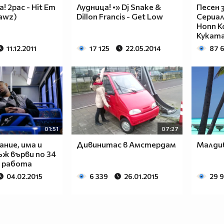
 2pac - Hit Em
Лудница! •» Dj Snake &
Песен 
lawz)
Dillon Francis - Get Low
Сериал
Honn Ko
Кукат
11.12.2011
17 125
22.05.2014
87 
01:51
07:27
ание, има и
Дивинитас в Амстердам
Малди
ъж върви по 34
о работа
04.02.2015
6 339
26.01.2015
29 