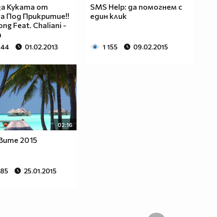
за Куката от
SMS Help: да помогнем с
а Под Прикритие!!
един клик
ng Feat. Chaliani -
а
644
01.02.2013
1 155
09.02.2015
02:16
вите 2015
985
25.01.2015