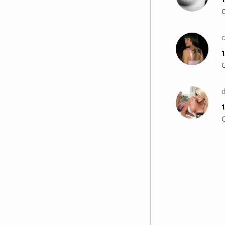
c
1
1