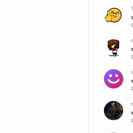
1
d
1
s
1
m
1