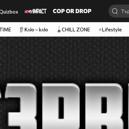
Quizbox
 TIME
👂 Клю – клю
🪀CHILL ZONE
⭐Lifestyle