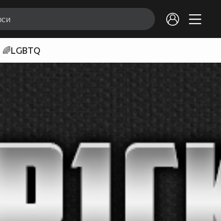
🌈LGBTQ