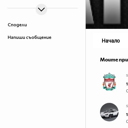
Сподели
Напиши съобщение
Начало
Моите пр
1
s
1