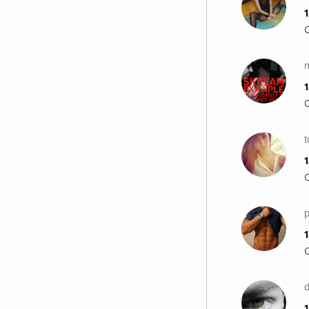
1
1
t
1
p
1
1