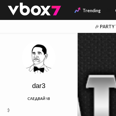
Member of
👾
Trending
🎉 PARTY
dar3
СЛЕДВАЙ
18
:)