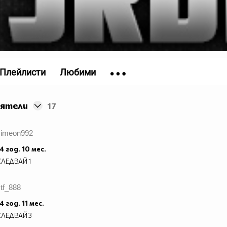
Плейлисти
Любими
иятели
17
simeon992
4 год. 10 мес.
СЛЕДВАЙ
1
tf_888
4 год. 11 мес.
СЛЕДВАЙ
3