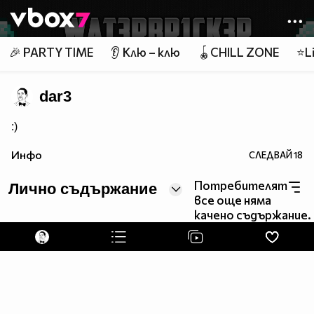
Member of
👾
🎉 PARTY TIME
👂 Клю – клю
🪀CHILL ZONE
⭐Li
dar3
:)
Инфо
СЛЕДВАЙ
18
Потребителят
Лично съдържание
все още няма
качено съдържание.