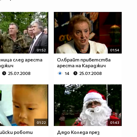
01:52
01:54
ница след ареста
Олбрайт приветствa
аджич
ареста на Караджич
25.07.2008
14
25.07.2008
01:22
01:43
ийски роботи
Дядо Коледа през