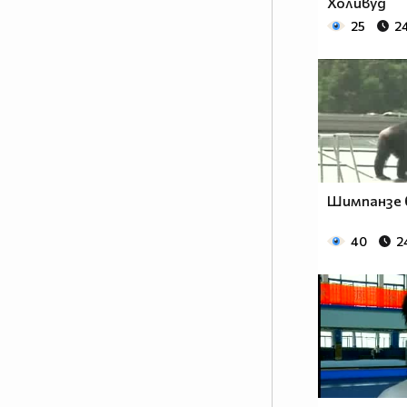
Холивуд
25
2
Шимпанзе 
40
2