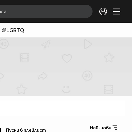
🌈LGBTQ
Най-нови
|
Пусни в плейлист