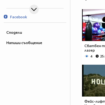
Facebook
Сподели
Напиши съобщение
Сватбен т
лагер
4
25
Фейс-лифт