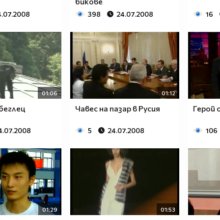
бикове
4.07.2008
398
24.07.2008
16
01:06
01:12
беглец
Чавес на пазар в Русия
Герой 
4.07.2008
5
24.07.2008
106
01:29
01:53