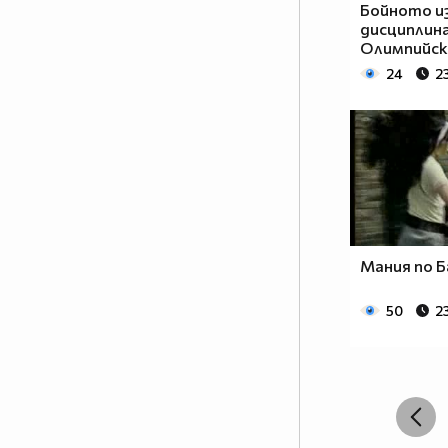
Бойното и
дисциплина
Олимпийск
24
2
Мания по 
50
2