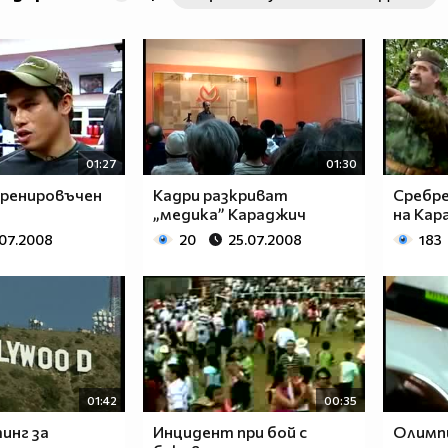
01:27
01:30
ренировъчен
Кадри разкриват
Сребре
„медика” Караджич
на Кар
.07.2008
20
25.07.2008
183
01:42
00:35
инг за
Инцидент при бой с
Олимп