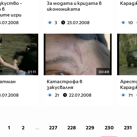
зкуство -
За модата и кризата в
Карад
 в
икономиката
ите игри
3.07.2008
3
23.07.2008
10
01:11
00:49
Батман
Катастрофа в
Аресту
закусвалня
Карад
3.07.2008
21
22.07.2008
71
1
2
...
227
228
229
230
231