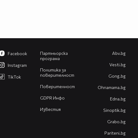
Партньорска
Abv.bg
Facebook
програма
Vesti.bg
Instagram
Политика за
поверителност
Gong.bg
TikTok
Поверителност
Оhnamama.bg
GDPR Инфо
Edna.bg
Известия
Sinoptik.bg
Grabo.bg
Pariteni.bg