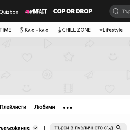
Quizbox
 TIME
👂 Клю – клю
🪀CHILL ZONE
⭐Lifestyle
Плейлисти
Любими
съдържание
|