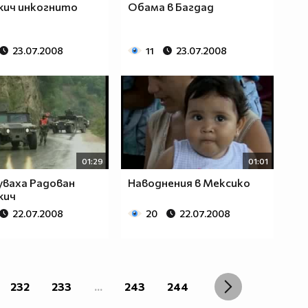
жич инкогнито
Обама в Багдад
23.07.2008
11
23.07.2008
01:29
01:01
ваха Радован
Наводнения в Мексико
жич
22.07.2008
20
22.07.2008
232
233
...
243
244