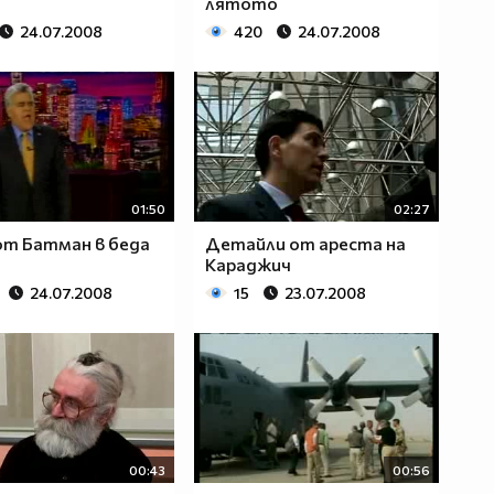
лятото
24.07.2008
420
24.07.2008
01:50
02:27
от Батман в беда
Детайли от ареста на
Караджич
24.07.2008
15
23.07.2008
00:43
00:56