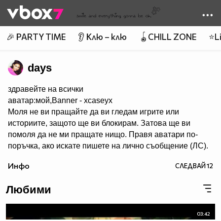
Member of
👾
🎉 PARTY TIME
👂 Клю – клю
🪀CHILL ZONE
⭐Li
days
здравейте на всички
аватар:мой,Banner - xcaseyx
Моля не ви пращайте да ви гледам игрите или
историите, защото ще ви блокирам. Затова ще ви
помоля да не ми пращате нищо. Правя аватари по-
поръчка, ако искате пишете на лично съобщение (ЛС).
Харесва ми да се запознавам с хора и да им помагам с
Инфо
СЛЕДВАЙ
12
каквото мога. Не участвам в конкурси. В сайта има
много хубави аватари,банери и клипове. Има много
Любими
красиви профили. Също ,че се запознах с много добри
хора. Е СЕГА НЕЩО ЗА МЕН. Така обичам много,много
и много да правя аватари. Идоли - Селена Гомез и
03:42