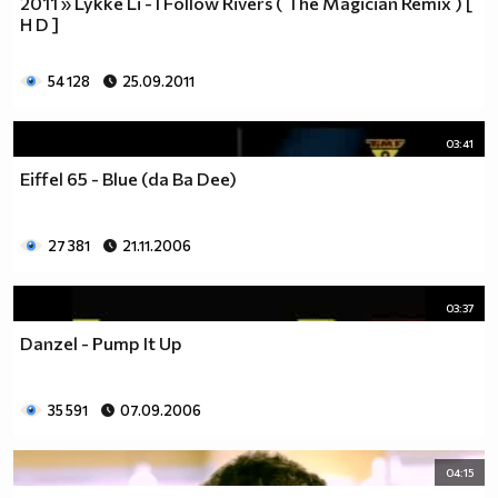
2011 » Lykke Li - I Follow Rivers ( The Magician Remix ) [
H D ]
54 128
25.09.2011
03:41
Eiffel 65 - Blue (da Ba Dee)
27 381
21.11.2006
03:37
Danzel - Pump It Up
35 591
07.09.2006
04:15