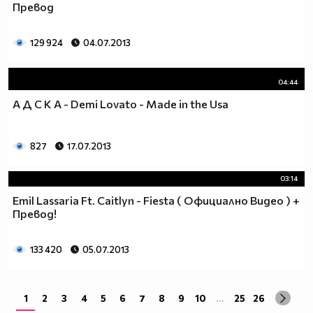
Превод
129 924
04.07.2013
04:44
А Д С К А - Demi Lovato - Made in the Usa
827
17.07.2013
03:14
Emil Lassaria Ft. Caitlyn - Fiesta ( Официално Видео ) +
Превод!
133 420
05.07.2013
1
2
3
4
5
6
7
8
9
10
...
25
26