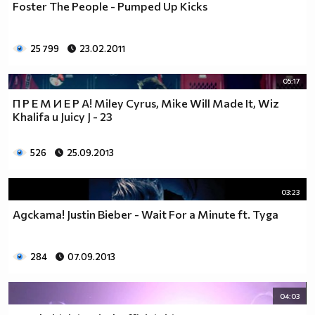
Foster The People - Pumped Up Kicks
25 799
23.02.2011
05:17
П Р Е М И Е Р А! Miley Cyrus, Mike Will Made It, Wiz
Khalifa и Juicy J - 23
526
25.09.2013
03:23
Адската! Justin Bieber - Wait For a Minute ft. Tyga
284
07.09.2013
04:03