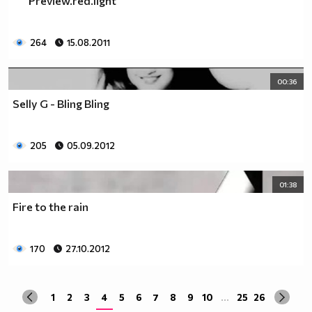
`` Preview.red.light ``
264
15.08.2011
00:36
Selly G - Bling Bling
205
05.09.2012
01:38
Fire to the rain
170
27.10.2012
1
2
3
4
5
6
7
8
9
10
...
25
26