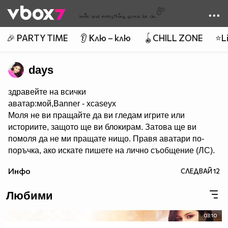
Member of
👾
🎉 PARTY TIME
👂 Клю – клю
🪀CHILL ZONE
⭐Li
days
здравейте на всички
аватар:мой,Banner - xcaseyx
Моля не ви пращайте да ви гледам игрите или
историите, защото ще ви блокирам. Затова ще ви
помоля да не ми пращате нищо. Правя аватари по-
поръчка, ако искате пишете на лично съобщение (ЛС).
Харесва ми да се запознавам с хора и да им помагам с
Инфо
СЛЕДВАЙ
12
каквото мога. Не участвам в конкурси. В сайта има
много хубави аватари,банери и клипове. Има много
Любими
красиви профили. Също ,че се запознах с много добри
хора. Е СЕГА НЕЩО ЗА МЕН. Така обичам много,много
03:10
и много да правя аватари. Идоли - Селена Гомез и