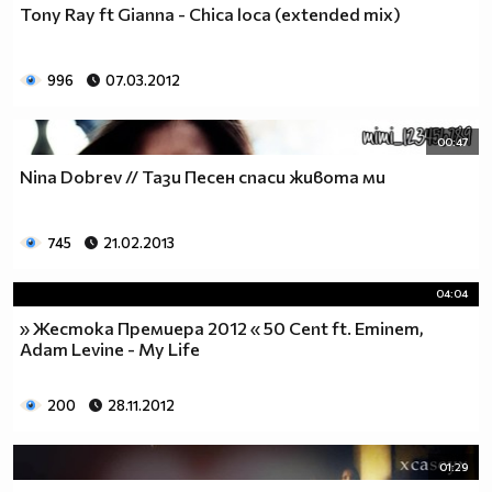
Tony Ray ft Gianna - Chica loca (extended mix)
996
07.03.2012
00:47
Nina Dobrev // Тази Песен спаси живота ми
745
21.02.2013
04:04
» Жестока Премиера 2012 « 50 Cent ft. Eminem,
Adam Levine - My Life
200
28.11.2012
01:29