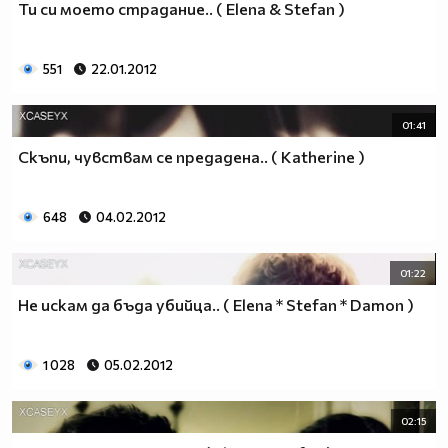
Ти си моето страдание.. ( Elena & Stefan )
551
22.01.2012
01:41
Скъпи, чувствам се предадена.. ( Katherine )
648
04.02.2012
01:22
Не искам да бъда убийца.. ( Elena * Stefan * Damon )
1 028
05.02.2012
02:15