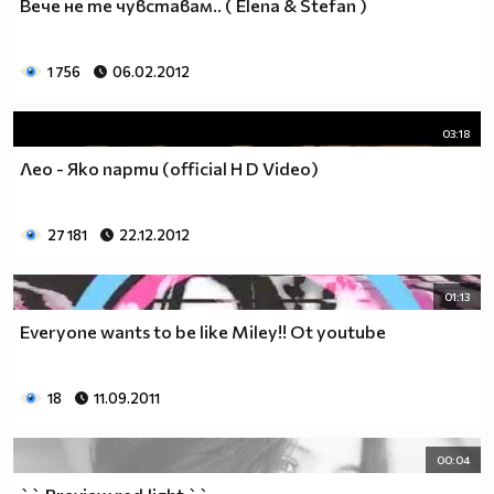
Вече не те чувставам.. ( Elena & Stefan )
1 756
06.02.2012
03:18
Лео - Яко парти (official H D Video)
27 181
22.12.2012
01:13
Everyone wants to be like Miley!! Ot youtube
18
11.09.2011
00:04