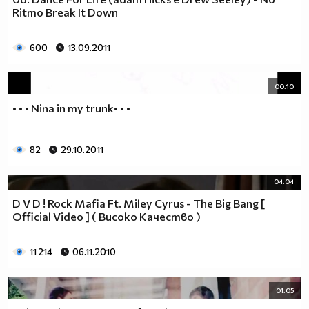
Ritmo Break It Down
600
13.09.2011
00:10
• • • Nina in my trunk• • •
82
29.10.2011
04:04
D V D ! Rock Mafia Ft. Miley Cyrus - The Big Bang [
Official Video ] ( Високо Качество )
11 214
06.11.2010
01:05