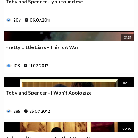
Toby and Spencer .. you found me
207
06.07.2011
01:37
Pretty Little Liars - This Is A War
108
11.02.2012
02:59
Toby and Spencer - I Won't Apologize
285
25.07.2012
00:50