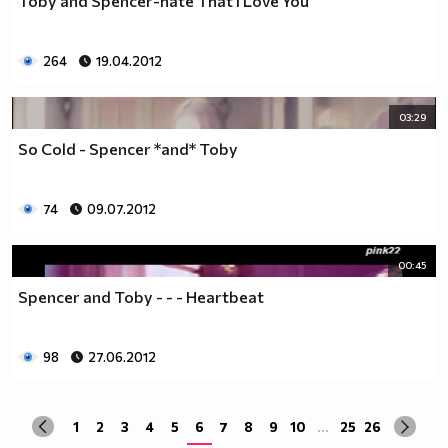
Toby and Spencer-hate That I Love You
264
19.04.2012
03:29
So Cold - Spencer *and* Toby
74
09.07.2012
00:45
Spencer and Toby - - - Heartbeat
98
27.06.2012
1
2
3
4
5
6
7
8
9
10
...
25
26