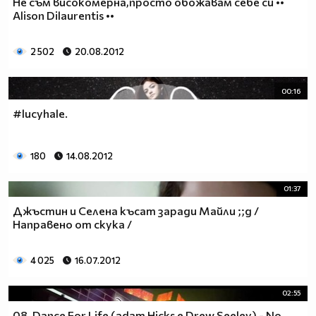
Не съм високомерна,просто обожавам себе си ••
Alison Dilaurentis ••
2 502
20.08.2012
00:16
#lucyhale.
180
14.08.2012
01:37
Джъстин и Селена късат заради Майли ;;д /
Направено от скука /
4 025
16.07.2012
02:55
08. Dance For Life (adam Hicks e Drew Seeley) - No