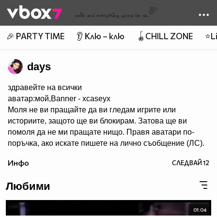
Member of
👾
🎉 PARTY TIME
👂 Клю – клю
🪀CHILL ZONE
⭐Li
days
здравейте на всички
аватар:мой,Banner - xcaseyx
Моля не ви пращайте да ви гледам игрите или
историите, защото ще ви блокирам. Затова ще ви
помоля да не ми пращате нищо. Правя аватари по-
поръчка, ако искате пишете на лично съобщение (ЛС).
Харесва ми да се запознавам с хора и да им помагам с
Инфо
СЛЕДВАЙ
12
каквото мога. Не участвам в конкурси. В сайта има
много хубави аватари,банери и клипове. Има много
Любими
красиви профили. Също ,че се запознах с много добри
хора. Е СЕГА НЕЩО ЗА МЕН. Така обичам много,много
и много да правя аватари. Идоли - Селена Гомез и
01:04